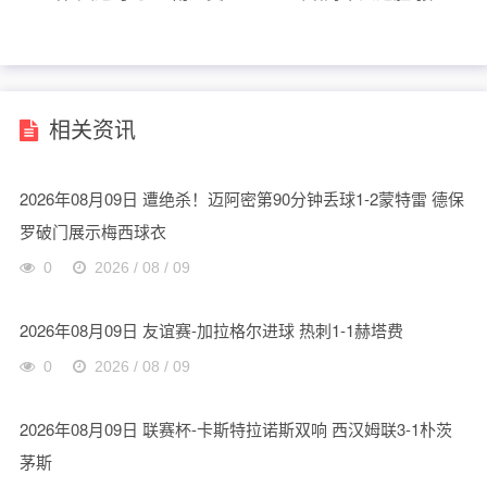
云 张宪兵绝杀率队以
玉宁传射建功张稀哲点
下克上
射茹子楠首球
相关资讯
2026年08月09日 遭绝杀！迈阿密第90分钟丢球1-2蒙特雷 德保
罗破门展示梅西球衣
0
2026 / 08 / 09
2026年08月09日 友谊赛-加拉格尔进球 热刺1-1赫塔费
0
2026 / 08 / 09
2026年08月09日 联赛杯-卡斯特拉诺斯双响 西汉姆联3-1朴茨
茅斯