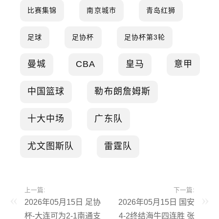
比赛集锦
南京城市
青岛红狮
足球
足协杯
足协杯第3轮
曼城
CBA
皇马
意甲
中国篮球
勒布朗詹姆斯
十大中场
广东队
尤文图斯队
雷霆队
上一篇:
下一篇:
2026年05月15日 足协
2026年05月15日 国安
杯-大连可为2-1南通支
4-2终结海牛四连胜 张