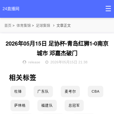
☰
24直播网
首页
>
体育集锦
>
足球集锦
文章正文
2026年05月15日 足协杯-青岛红狮1-0南京
城市 邓嘉杰破门
release
2026年05月15日 21:38
相关标签
杜锋
广东队
麦考尔
CBA
萨林格
福建队
总冠军