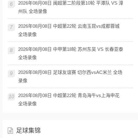
2026年08月08日 闽超第二阶段第10轮 平潭队 VS 漳
6
州队 全场录像
2026年08月08日 中超第22轮 云南玉昆vs成都蓉城
7
全场录像
2026年08月08日 中甲第18轮 苏州东吴 VS 长春亚泰
8
全场录像
2026年08月08日 足球友谊赛 切尔西vsAC米兰 全场
9
录像
2026年08月08日 中超第22轮 青岛海牛vs上海申花
10
全场录像
足球集锦