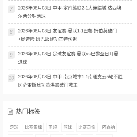
2026年08月08日 中甲-定南赣联2-1大连鲲城 达西埃
7
尔两分钟两球
2026年08月08日 友谊赛-曼联1-1巴黎 姆伯莫破门
8
+屡造险 姆巴耶建功芒特伤退
2026年08月08日 足球友谊赛 曼联vs巴黎圣日耳曼
9
进球
2026年08月08日 中甲-南京城市1-1南通支云5轮不胜
10
冈萨雷斯建功董洪麟破门救主
热门标签
足球
比赛集锦
英超
篮球
比赛录像
阿森纳