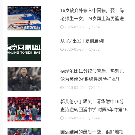
16岁放弃外籍入中国籍，娶上海
老师生一女，24岁帮上海男篮进
决赛
2026-05-25
264
从“心”出发 | 夏训启动!
2026-05-25
232
德泽尔比11分续命背后：热刺已
沦为英超的“系统性风险样本”！
2026-05-25
245
郭艾伦小丁颁奖！清华附中16分
史诗逆转回浦中学 时隔5年夺第15
冠
2026-05-25
244
圆满结果的最后一战，很好地指