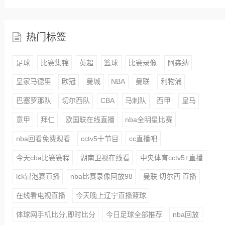
热门标签
足球
比赛集锦
英超
篮球
比赛录像
阿森纳
皇家马德里
欧冠
曼城
NBA
曼联
利物浦
巴塞罗那队
切尔西队
CBA
马刺队
西甲
皇马
意甲
拜仁
欧国联在线直播
nba全明星比赛
nba回看免费观看
cctv5十节目
cc直播吧
今天cba比赛赛程
湖南卫视在线看
中央体育cctv5+直播
lck冒泡赛直播
nba比赛录像回放98
曼联 切尔西 直播
在线看电视直播
今天晚上辽宁直播篮球
体球网手机比分,即时比分
今日足球全部推荐
nba回放