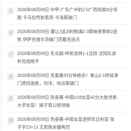
2026年08月09日 中甲-广东广州豹2-0广西恒宸8分领
5
跑 卡马拉传射若昂·卡洛斯破门
2026年08月09日 遭让2追3!利物浦2-3摩纳哥季前2连
6
败 伊萨克维尔茨破门范戴克送点
2026年08月09日 东北超-呼和浩特1-1沈阳 沈阳队读
7
秒完成绝平
2026年08月09日 克雷桑93分钟绝杀！泰山2-1终结津
8
门虎四连胜，刘洋、哈达斯破门
2026年08月09日 热身赛-中国U18女篮42分大胜世新
9
大学女篮！姚子萱12前场板
2026年08月09日 热身赛-中国女篮逆转尼日利亚 张
10
子宇23+13 王思雨关键两罚