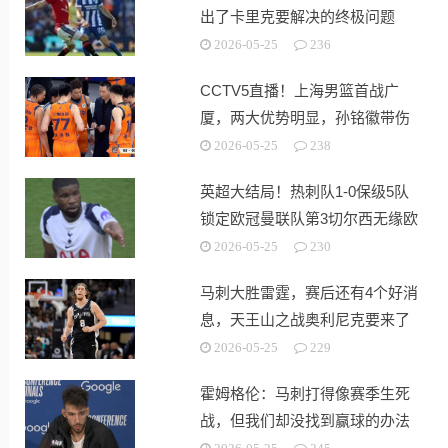
出了卡里克要解决的终极问题
2026-05-25
236
CCTV5直播！上海男篮首战广
厦，两大优势明显，孙铭徽带伤
出战！
2026-05-25
238
英超大结局！热刺队1-0保级5队
锁定欧冠曼联队第3切尔西无缘欧
战
2026-05-25
230
马刺大胜雷霆，赛后还有4个好消
息，天王山之战奥利尼克要来了
2026-05-25
229
霍姆格伦：马刺打得像赛季生死
战，但我们却没找到赢球的办法