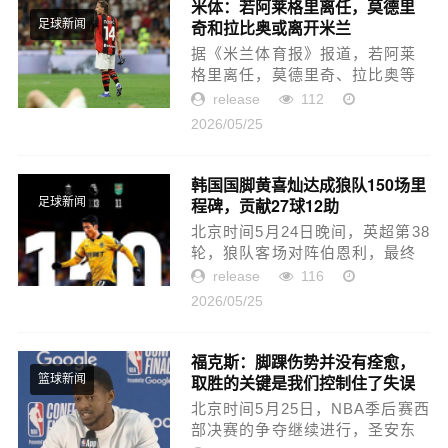
与之...
米体：若阿莱格里离任，莫德里
奇和拉比奥或离开米兰
足球新闻
据《米兰体育报》报道，若阿莱
格里离任，莫德里奇、拉比奥等
老将也可能告别米兰。终场后，
release
112
莫德里奇几乎难以置信地望向南
2026/05/25
看台。他手里拿着面罩，不到一
个月前，他在对阵尤文时颧骨骨
折...
韩国国脚黄喜灿达成狼队150场里
程碑，贡献27球12助
足球新闻
北京时间5月24日晚间，英超第38
轮，狼队客场对阵伯恩利，最终
狼队1-1战平伯恩利。本场比赛，
release
116
韩国国脚黄喜灿代表狼队首发出
2026/05/25
场并打满全场，据统计，这场比
赛是黄喜灿代表狼队出场的第
150...
福克斯：脚踝伤势并没有痊愈，
取胜的关键是我们控制住了失误
篮球新闻
北京时间5月25日，NBA季后赛西
部决赛的争夺继续进行，圣安东