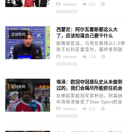
Paul Joyce的报道，罗伯逊在热
release
113
刺确认保级后，即将加盟热刺。
2026/05/25
安迪-罗伯逊预计将在托特纳姆热
刺的联赛地位稳固后，以自由
转...
西蒙尼：阿尔瓦雷斯都这么大
了，应该知道自己要干什么
足球新闻
联赛收官战，马竞在客场以1-5惨
败于比利亚雷亚尔，最终拿到联
赛第四。赛后，主帅西蒙尼在采
release
124
访中对本赛季进行了总结，他认
2026/05/25
为球队整体的表现可圈可点。以
下是赛后快速采访的内容。对...
埃泽：欧冠夺冠是队史从未做到
过的，我们会竭尽所能抓住机会
足球新闻
在捧起英超冠军奖杯后，阿森纳
中场埃泽接受了Stan Sport的采
访。恭喜你，你现在脑子里在想
release
112
些什么？夺冠庆典和举起奖杯的
2026/05/25
过程是怎样的感受？是的，就像
我所说的那样，没有多少事情能