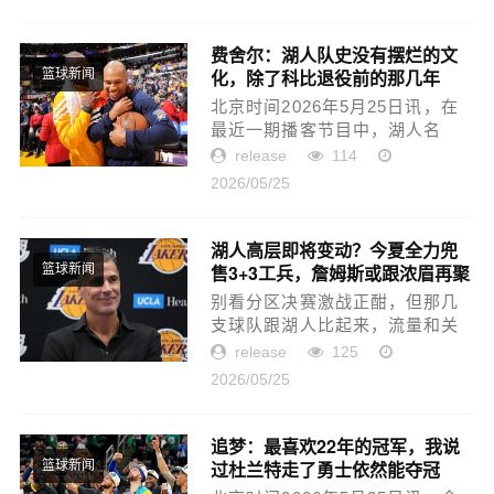
取胜后，拉科鲁尼亚正式锁定西
甲升级资格。此前，桑坦德竞
技...
费舍尔：湖人队史没有摆烂的文
化，除了科比退役前的那几年
篮球新闻
北京时间2026年5月25日讯，在
最近一期播客节目中，湖人名
宿、五次总冠军得主德里克-费舍
release
114
尔谈到了洛杉矶湖人队的建队理
2026/05/25
念，明确表示湖人从不接受摆
烂。费舍尔直言：“那种摆烂的
non...
湖人高层即将变动？今夏全力兜
售3+3工兵，詹姆斯或跟浓眉再聚
篮球新闻
首
别看分区决赛激战正酣，但那几
支球队跟湖人比起来，流量和关
注度简直不值一提。尤其詹姆斯
release
125
等到今年夏天，将会成为自由球
2026/05/25
员情况下，湖人阵容可能发生天
翻地覆改变，这势必会成为焦
点。...
追梦：最喜欢22年的冠军，我说
过杜兰特走了勇士依然能夺冠
篮球新闻