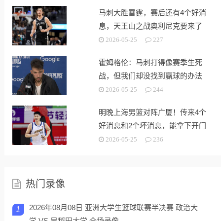
马刺大胜雷霆，赛后还有4个好消
息，天王山之战奥利尼克要来了
2026-05-25
227
霍姆格伦：马刺打得像赛季生死
战，但我们却没找到赢球的办法
2026-05-25
244
明晚上海男篮对阵广厦！传来4个
好消息和2个坏消息，能拿下开门
红
2026-05-25
236
热门录像
2026年08月08日 亚洲大学生篮球联赛半决赛 政治大
1
学 VS 早稻田大学 全场录像