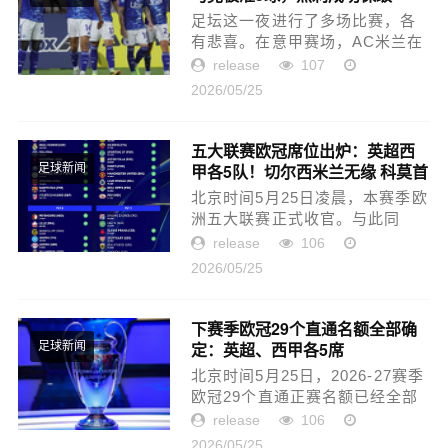
足坛这一夜进行了多场比赛，各
有悲喜。在意甲赛场，AC米兰在
主场爆冷，以1-2输给了卡利亚
release
107
里。这场比赛AC米兰开局非常完
2026/05/25
美，圣地亚哥在第2分钟助攻萨勒
马克尔斯推射破门。但是，在第
20...
五大联赛欧冠席位出炉：英超西
甲各5队！切尔西米兰无缘 科莫首
足球新闻
次参赛
北京时间5月25日凌晨，本赛季欧
洲五大联赛正式收官。与此同
时，下赛季欧冠 29 支直通参赛球
release
106
队名额也全部敲定，各档位队伍
2026/05/25
划分如下： 第一档：拜仁、皇
马、巴黎、利物浦、国米、曼
城、...
下赛季欧冠29个直通名额全部确
定：英超、西甲各5席
足球新闻
北京时间5月25日，2026-27赛季
欧冠29个直通正赛名额已经全部
确定，英超、西甲各5席，意甲、
release
106
德甲各4席。2026-27赛季欧冠直
2026/05/25