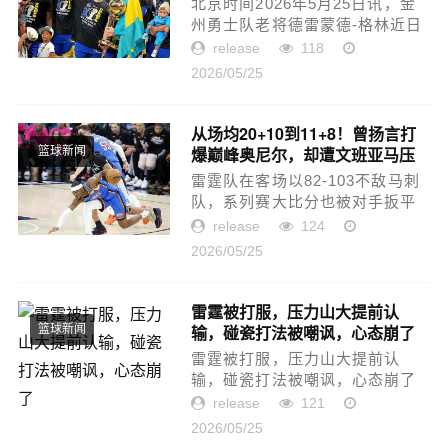
北京时间2026年5月25日讯，金
州勇士队老将德雷蒙德-格林近日
在播客中谈到了自己职业生涯最
release
118
有成就感的一座总冠军，他直言
2026/05/25
2022年的那支勇士队是最特别的
一支。追梦说道：“在所有我...
从场均20+10到11+8！曾扬言打
爆巅峰奥尼尔，却遭文班亚马压
篮球新闻
制
雷霆队在客场以82-103不敌马刺
队，系列赛大比分也被对手扳平
至2-2！从这一场比赛可以看出，
release
124
但马刺队在防守端上了强度，再
2026/05/25
加上裁判判罚尺度稍微公平了些
之后，雷霆队众将打得确实是
非...
雷霆被打服，压力山大提前认
输，碰瓷打法被嘲讽，心态崩了
篮球新闻
雷霆被打服，压力山大提前认
输，碰瓷打法被嘲讽，心态崩了
今天，马刺在主场大比分战胜雷
release
121
霆，双方系列赛来到了二比二，
2026/05/25
回到同一起跑线，当然关于这场