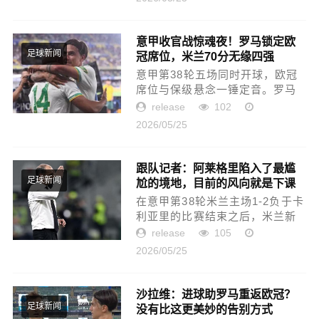
通正赛球队：英超(5队)：维拉、
阿森纳、曼城、曼联、利物浦
西...
意甲收官战惊魂夜！罗马锁定欧
冠席位，米兰70分无缘四强
足球新闻
意甲第38轮五场同时开球，欧冠
席位与保级悬念一锤定音。罗马
客场2-0击败维罗纳，科莫4-1送
release
102
克雷莫纳降级锁定第四，AC米兰
2026/05/25
1-2不敌卡利亚里惨遭反超，尤文
图斯2-2战平都灵无缘欧冠——...
跟队记者：阿莱格里陷入了最尴
尬的境地，目前的风向就是下课
足球新闻
在意甲第38轮米兰主场1-2负于卡
利亚里的比赛结束之后，米兰新
闻网跟队记者彼得罗-马扎拉撰写
release
105
了评论文章，并痛斥了米兰从上
2026/05/25
至下的拙劣表现。以下为彼得罗-
马扎拉评论文章全文整...
沙拉维：进球助罗马重返欧冠？
没有比这更美妙的告别方式
足球新闻