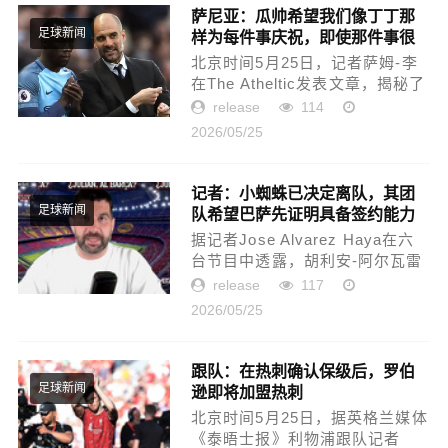
萨尼亚：瓜帅希望我们像丁丁那
样为每件事庆祝，即使那件事很
足球新闻
小
北京时间5月25日，记者萨姆-李
在The Atheltic发表文章，揭秘了
瓜迪奥拉在曼城10年间的一些故
release
114
事，其中包含了曼城旧将萨尼亚
2026/05/25
的采访。在第一次球员会议上，
瓜迪奥拉也反复强调了保持正...
记者：小蜘蛛已决定离队，其团
队希望巴萨先证明具备签约能力
足球新闻
据记者Jose Alvarez Haya在六
台节目中透露，胡利安-阿尔瓦雷
斯已经表达了离开马竞的想法，
release
117
他的首选下家是巴塞罗那。巴黎
2026/05/25
圣日耳曼虽然已经联系球员团
队，但胡利安方面希望等待巴
萨...
跟队：在热刺确认保级后，罗伯
逊即将加盟热刺
足球新闻
北京时间5月25日，据英格兰媒体
《泰晤士报》利物浦跟队记者