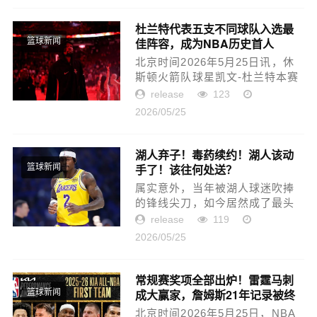
比赛的争议还是非常大，尤其是
亚历山大可...
杜兰特代表五支不同球队入选最
佳阵容，成为NBA历史首人
篮球新闻
北京时间2026年5月25日讯，休
斯顿火箭队球星凯文-杜兰特本赛
季入选最佳阵容，成为NBA历史
release
123
上首位在五支不同球队入选最佳
2026/05/25
阵容的球员。杜兰特职业生涯共
12次入选最佳阵容（6次最佳一...
湖人弃子！毒药续约！湖人该动
手了！该往何处送？
篮球新闻
属实意外，当年被湖人球迷吹捧
的锋线尖刀，如今居然成了最头
疼的包袱。今日，前湖人队记、
release
119
湖人媒体人Jovan Buha爆料，湖
2026/05/25
人高层正在寻找办法处理掉范德
比尔特的合同。对于这则消息，
很...
常规赛奖项全部出炉！雷霆马刺
成大赢家，詹姆斯21年记录被终
篮球新闻
结
北京时间2026年5月25日，NBA