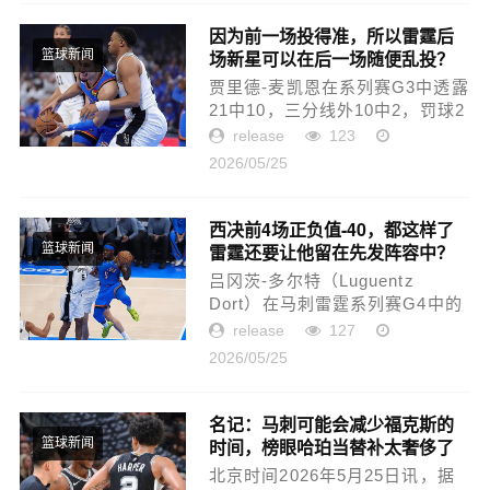
赛结束之后，波波维奇第一时
间...
因为前一场投得准，所以雷霆后
场新星可以在后一场随便乱投？
篮球新闻
贾里德-麦凯恩在系列赛G3中透露
21中10，三分线外10中2，罚球2
中2，得到了24分4篮板1助攻的数
release
123
据，成为了雷霆战胜马刺的功
2026/05/25
臣。但是问题就在于，麦凯恩本
身也不是稳定性很高的球员，季
后赛...
西决前4场正负值-40，都这样了
雷霆还要让他留在先发阵容中？
篮球新闻
吕冈茨-多尔特（Luguentz
Dort）在马刺雷霆系列赛G4中的
表现依然是惨不忍睹的水平。他
release
127
在17分21秒的出场时间内投篮2中
2026/05/25
1，三分线外1中0，得到了2分4篮
板2抢断的数据，还有1次失误和5
次...
名记：马刺可能会减少福克斯的
时间，榜眼哈珀当替补太奢侈了
篮球新闻
北京时间2026年5月25日讯，据