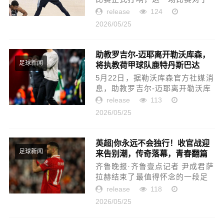
马刺队来说也算是一场“生死战”，
release
124
毕竟他们已经是1-2落后了，如果
2026/05/25
G4的比赛还输球的话，下一场又
是去到雷霆主场，球队极有可...
助教罗吉尔-迈耶离开勒沃库森，
将执教荷甲球队鹿特丹斯巴达
足球新闻
5月22日，据勒沃库森官方社媒消
息，助教罗吉尔-迈耶离开勒沃库
森，即将出任荷甲球队鹿特丹斯
release
113
巴达主教练。罗吉尔-迈耶2025年
2026/05/25
7月从奈梅亨加盟勒沃库森，成为
球队助教，并协助滕哈格和尤...
英超|你永远不会独行！收官战迎
来告别潮，传奇落幕，青春翻篇
足球新闻
齐鲁晚报·齐鲁壹点记者 尹成君萨
拉赫结束了最值得怀念的一段足
球时光。（资料片）新华社发北
release
118
京时间5月25日凌晨，本赛季英超
2026/05/25
大幕缓缓落下，当终场哨声依次
响起，各座球场的掌声与泪水...