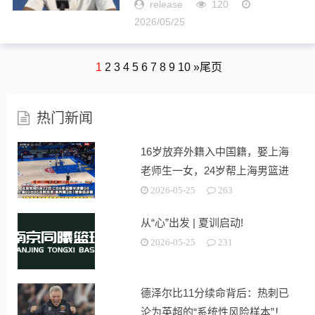
尼奥马刺主场103-82战胜俄克拉
release
120
荷马雷霆，总比分2-2扳平。赛
2026/05/25
后，马刺队球员福克斯接受了媒
体的采访。关于脚踝伤势是否
痊...
1
2
3
4
5
6
7
8
9
10
»
尾页
热门新闻
16岁放弃外籍入中国籍，娶上海
老师生一女，24岁帮上海男篮进
决赛
2026-05-25
263
从“心”出发 | 夏训启动!
2026-05-25
231
德泽尔比11分续命背后：热刺已
沦为英超的“系统性风险样本”！