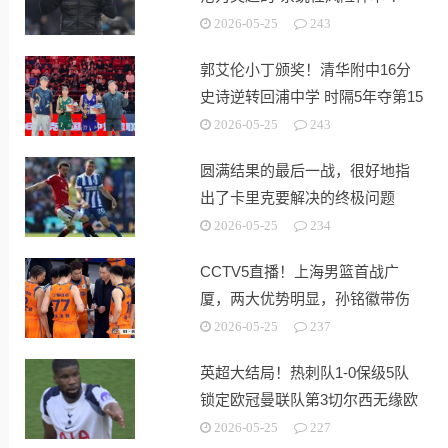
2026-05-25
243
郭艾伦小丁颁奖！清华附中16分
史诗逆转回浦中学 时隔5年夺第15
冠
2026-05-25
243
圆满结果的最后一战，很好地指
出了卡里克要解决的终极问题
2026-05-25
234
CCTV5直播！上海男篮首战广
厦，两大优势明显，孙铭徽带伤
出战！
2026-05-25
237
英超大结局！热刺队1-0保级5队
锁定欧冠曼联队第3切尔西无缘欧
战
2026-05-25
227