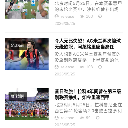
北京时间5月25日，在本赛季意甲
的末轮比赛中，沙拉维替补出场
的进球帮助罗马客场2-0击败维罗
release
103
纳，时隔7年再次杀回欧冠，赛后
2026/05/25
以完美方式完成罗马告别战的沙
拉维接受了DAZN的采访。“...
令人无比失望！AC米兰再次输球
无缘欧冠，阿莱格里应当离任
足球新闻
没人想到AC米兰本赛季居然真的
没拿到欧冠资格，上半赛季的他
们还在努力跟国米争夺奖杯，到
release
103
了下半赛季，特别是最后几轮居
2026/05/25
然是连败姿态，拱手让给了罗
马、科莫资格。先不说发挥的怎
么...
昔日劲旅！拉科8年间曾在第三级
别联赛挣扎，如今重返西甲
足球新闻
北京时间5月25日，拉科鲁尼亚在
西乙第41轮客场2-0击败巴拉多利
德，提前一轮锁定直接升级资
release
99
格，时隔8年重返西甲。本场比赛
2026/05/25