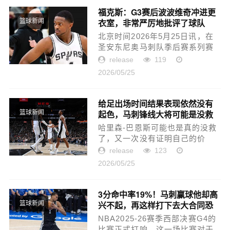
队...
福克斯：G3赛后波波维奇冲进更
衣室，非常严厉地批评了球队
篮球新闻
北京时间2026年5月25日讯，在
圣安东尼奥马刺队季后赛系列赛
第4场大胜对手后，马刺球星福克
release
119
斯在场边采访中透露了前主帅波
2026/05/25
波维奇在第3场失利后的举动。福
克斯详细回忆道：“我们输...
给足出场时间结果表现依然没有
起色，马刺锋线大将可能是没救
篮球新闻
了？
哈里森-巴恩斯可能也是真的没救
了，又一次没有证明自己的价
值。G4马刺也是对轮换阵容进行
release
123
了一些调整，给了巴恩斯更多的
2026/05/25
出场时间。结果他出场16分08
秒，投篮4中0，三分线外2中0，
罚球6...
3分命中率19%！马刺赢球他却高
兴不起，再这样打下去大合同恐
篮球新闻
悬了
NBA2025-26赛季西部决赛G4的
比赛正式打响，这一场比赛对于