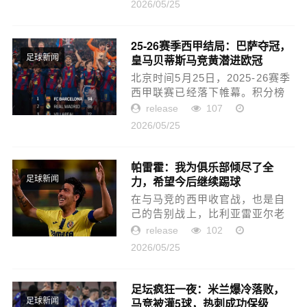
2026/05/25
欧战席位与保级大战的悬念贯穿
始终，金靴与助攻王的角逐同样
激烈...
25-26赛季西甲结局：巴萨夺冠，
皇马贝蒂斯马竞黄潜进欧冠
足球新闻
北京时间5月25日，2025-26赛季
西甲联赛已经落下帷幕。积分榜
方面，巴萨拿到94分提前三轮成
release
107
功夺冠。皇马、黄潜、马竞和皇
2026/05/25
家贝蒂斯排名2-5，获得欧冠资
格。塞尔塔和获得国王杯冠军...
帕雷霍：我为俱乐部倾尽了全
力，希望今后继续踢球
足球新闻
在与马竞的西甲收官战，也是自
己的告别战上，比利亚雷亚尔老
将帕雷霍以一场5-1的胜利为自己
release
102
在黄潜的生涯画上圆满句号，并
2026/05/25
帮助球队以第三名的身份拿到欧
冠资格。赛后，他代表球队接...
足坛疯狂一夜：米兰爆冷落败，
马竞被灌5球，热刺成功保级
足球新闻