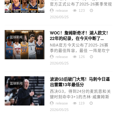
官方正式公布了2025-26赛季常规
赛的最佳阵容，其中入选最佳一
release
123
阵的五名球员分别是活塞队的坎
2026/05/25
宁安、湖人队的东契奇、雷霆队
的亚历山大、掘金队的约基...
WOC！詹姆斯奇才！湖人欧文！
22年的纪录，在今天中断了...
篮球新闻
NBA官方今天公布了2025-26赛
季的最佳阵容，最佳 一阵是坎宁
安、亚历山大、东契奇、文班亚
release
126
马、约基奇。最佳二阵是布伦
2026/05/25
森、米切尔、杰伦布朗、伦纳
德、杜兰特。最佳三阵是马克...
波波G3后破门大骂！马刺今日逼
出雷霆13年最低分
篮球新闻
西决G3，得到24分的麦凯恩和关
键时刻命中3+1的杰林·威廉姆斯
将马刺防守打爆。全场比赛，双
release
119
方替补席76比23的得分差距，触
2026/05/25
目惊心。福克斯透露，那一场比