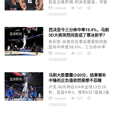
知名记者萨姆-阿米克报道，尽管
圣安东尼奥马刺队目前在季后赛
release
121
中表现出色，但联盟内部已出现
2026/05/25
关于福克斯未来去向的广泛讨
论。阿米克在文章中写道：“尽
管...
西决至今三分命中率19.4%，马刺
3D大将突然间变成了寒冰射手？
篮球新闻
朱利安-尚帕尼在季后赛首轮的投
篮命中率是58.6%，三分命中率
是61.9%，算得上是顶级投手的
release
121
水平，表现算是非常惊艳了。到
2026/05/25
了季后赛次轮，尚帕尼的投篮命
中率是44.2%，三分命中率是
36.6%，...
马刺大胜雷霆小20分，结果替补
中锋的正负值依然是惨不忍睹
篮球新闻
的-9？
卢克-科内特在G4中出场13分26
秒，投篮4中3，得到6分7篮板2盖
帽，还有1次犯规，正负值为-9。
release
127
大家都在说，科内特这场打得不
2026/05/25
错，好歹得了几分还有2次盖帽。
不得不说这要求也是够低的。球