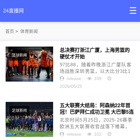
☰
24直播网
首页
>
体育新闻
总决赛打浙江广厦，上海男篮的
硬仗才开始
篮球新闻
97比88，随着昨晚浙江广厦队客
场战胜深圳男篮，以大比分3比1
淘汰对手，上海久事男篮的CBA
release
109
总决赛对手就此确定，两队将于5
2026/05/25
月26日起展开七局四胜制的巅峰
对决。这是上海男篮时隔24年
再...
五大联赛大结局：阿森纳22年首
冠！巴萨拜仁成功卫冕 大巴黎5连
足球新闻
冠
北京时间5月25日，2025-26赛季
欧洲五大联赛收官战落下帷幕，
本赛季既有传统豪门的统治延
release
102
续，也有新锐力量的突围惊艳，