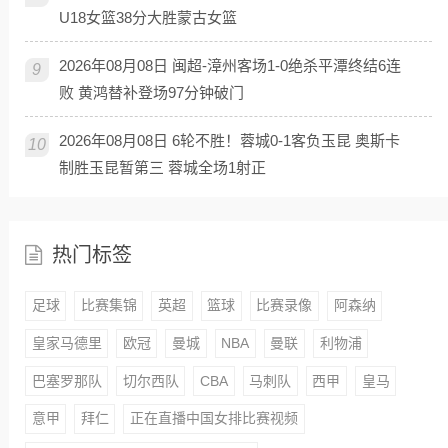
U18女篮38分大胜蒙古女篮
2026年08月08日 闽超-漳州客场1-0绝杀平潭终结6连
9
败 黄鸿替补登场97分钟破门
2026年08月08日 6轮不胜！蓉城0-1客负玉昆 奥斯卡
10
制胜玉昆暂第三 蓉城全场1射正
热门标签
足球
比赛集锦
英超
篮球
比赛录像
阿森纳
皇家马德里
欧冠
曼城
NBA
曼联
利物浦
巴塞罗那队
切尔西队
CBA
马刺队
西甲
皇马
意甲
拜仁
正在直播中国女排比赛视频