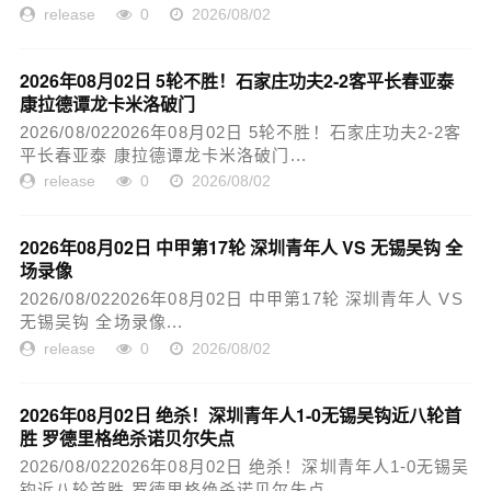
release
0
2026/08/02
2026年08月02日 5轮不胜！石家庄功夫2-2客平长春亚泰
康拉德谭龙卡米洛破门
2026/08/022026年08月02日 5轮不胜！石家庄功夫2-2客
平长春亚泰 康拉德谭龙卡米洛破门...
release
0
2026/08/02
2026年08月02日 中甲第17轮 深圳青年人 VS 无锡吴钩 全
场录像
2026/08/022026年08月02日 中甲第17轮 深圳青年人 VS
无锡吴钩 全场录像...
release
0
2026/08/02
2026年08月02日 绝杀！深圳青年人1-0无锡吴钩近八轮首
胜 罗德里格绝杀诺贝尔失点
2026/08/022026年08月02日 绝杀！深圳青年人1-0无锡吴
钩近八轮首胜 罗德里格绝杀诺贝尔失点...