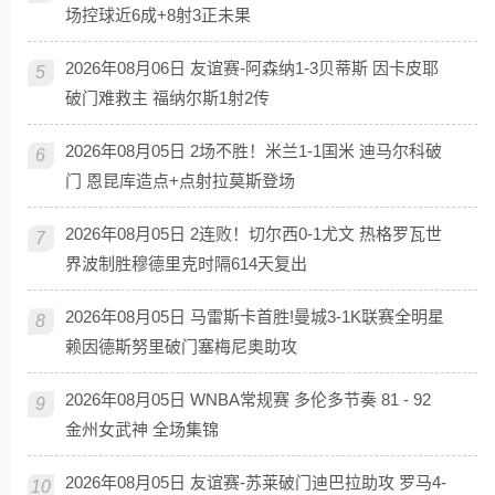
场控球近6成+8射3正未果
2026年08月06日 友谊赛-阿森纳1-3贝蒂斯 因卡皮耶
5
破门难救主 福纳尔斯1射2传
2026年08月05日 2场不胜！米兰1-1国米 迪马尔科破
6
门 恩昆库造点+点射拉莫斯登场
2026年08月05日 2连败！切尔西0-1尤文 热格罗瓦世
7
界波制胜穆德里克时隔614天复出
2026年08月05日 马雷斯卡首胜!曼城3-1K联赛全明星
8
赖因德斯努里破门塞梅尼奥助攻
2026年08月05日 WNBA常规赛 多伦多节奏 81 - 92
9
金州女武神 全场集锦
2026年08月05日 友谊赛-苏莱破门迪巴拉助攻 罗马4-
10