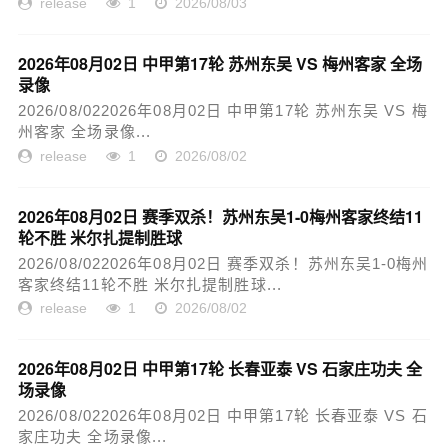
release
1
2026/08/03
2026年08月02日 中甲第17轮 苏州东吴 VS 梅州客家 全场
录像
2026/08/022026年08月02日 中甲第17轮 苏州东吴 VS 梅
州客家 全场录像...
release
1
2026/08/02
2026年08月02日 赛季双杀！苏州东吴1-0梅州客家终结11
轮不胜 米尔扎提制胜球
2026/08/022026年08月02日 赛季双杀！苏州东吴1-0梅州
客家终结11轮不胜 米尔扎提制胜球...
release
1
2026/08/02
2026年08月02日 中甲第17轮 长春亚泰 VS 石家庄功夫 全
场录像
2026/08/022026年08月02日 中甲第17轮 长春亚泰 VS 石
家庄功夫 全场录像...