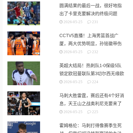
圆满结果的最后一战，很好地指
出了卡里克要解决的终极问题
2026-05-25
231
CCTV5直播！上海男篮首战广
厦，两大优势明显，孙铭徽带伤
出战！
2026-05-25
232
英超大结局！热刺队1-0保级5队
锁定欧冠曼联队第3切尔西无缘欧
战
2026-05-25
224
马刺大胜雷霆，赛后还有4个好消
息，天王山之战奥利尼克要来了
2026-05-25
225
霍姆格伦：马刺打得像赛季生死