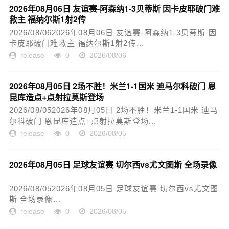
2026年08月06日 友谊赛-阿森纳1-3贝蒂斯 因卡皮耶破门难
救主 福纳尔斯1射2传
2026/08/062026年08月06日 友谊赛-阿森纳1-3贝蒂斯 因
卡皮耶破门难救主 福纳尔斯1射2传...
release
0
2026/08/06
2026年08月05日 2场不胜！米兰1-1国米 迪马尔科破门 恩
昆库造点+点射拉莫斯登场
2026/08/052026年08月05日 2场不胜！米兰1-1国米 迪马
尔科破门 恩昆库造点+点射拉莫斯登场...
release
0
2026/08/05
2026年08月05日 足球友谊赛 切尔西vs尤文图斯 全场录像
2026/08/052026年08月05日 足球友谊赛 切尔西vs尤文图
斯 全场录像...
release
0
2026/08/05