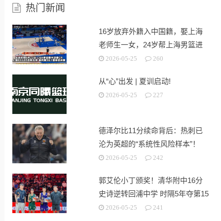
热门新闻
16岁放弃外籍入中国籍，娶上海
老师生一女，24岁帮上海男篮进
决赛
2026-05-25
260
从“心”出发 | 夏训启动!
2026-05-25
227
德泽尔比11分续命背后：热刺已
沦为英超的“系统性风险样本”！
2026-05-25
242
郭艾伦小丁颁奖！清华附中16分
史诗逆转回浦中学 时隔5年夺第15
冠
2026-05-25
241