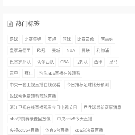
热门标签
足球
比赛集锦
英超
篮球
比赛录像
阿森纳
皇家马德里
欧冠
曼城
NBA
曼联
利物浦
巴塞罗那队
切尔西队
CBA
马刺队
西甲
皇马
意甲
拜仁
泡泡nba直播在线观看
中央一套卫视直播在线观看
今日推荐足球比分预测
说球帝免费观看篮球直播
浙江卫视在线直播观看今日电视节目
乒乓球最新赛事消息
nba季前赛录像回放像
中央cctv5今天直播
央视cctv5+直播
体育5台直播
cba总决赛直播