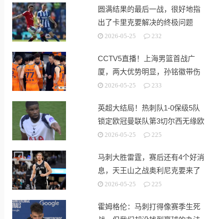
圆满结果的最后一战，很好地指
出了卡里克要解决的终极问题
2026-05-25
232
CCTV5直播！上海男篮首战广
厦，两大优势明显，孙铭徽带伤
出战！
2026-05-25
233
英超大结局！热刺队1-0保级5队
锁定欧冠曼联队第3切尔西无缘欧
战
2026-05-25
225
马刺大胜雷霆，赛后还有4个好消
息，天王山之战奥利尼克要来了
2026-05-25
225
霍姆格伦：马刺打得像赛季生死