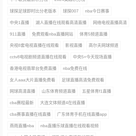
球探足球即时比分老版本
球探007
nba今日赛事
中央1直播
湖人直播在线观看高清直播
网络电视直播高清
911直播
免费观看nba直播网站
体育5频道直播
央视8套电视直播在线观看
影视直播
高尔夫网球频道
cctv8电视剧频道直播在线观看
中央5+今天现场直播
香港电视翡翠台免费直播
nba免费在线
女人aaa大片直播免费看
足球直播高清免费观看
网球高清直播
山东体育频道直播
五星体育f1直播
cba赛程最新
大连文体频道4在线直播
cba赛事直播在线直播
广东体育手机在线直播app
燕雨直播nba
nba直播乐球直播在线观看视频