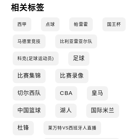
相关标签
西甲
点球
帕雷霍
国王杯
马德里竞技
比利亚雷亚尔队
足球
科克(足球运动员)
比赛集锦
比赛录像
切尔西队
CBA
皇马
中国篮球
湖人
国际米兰
杜锋
莱万特VS西班牙人直播