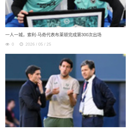
一人一城，索利-马奇代表布莱顿完成第300次出场
0
2026 / 05 / 25