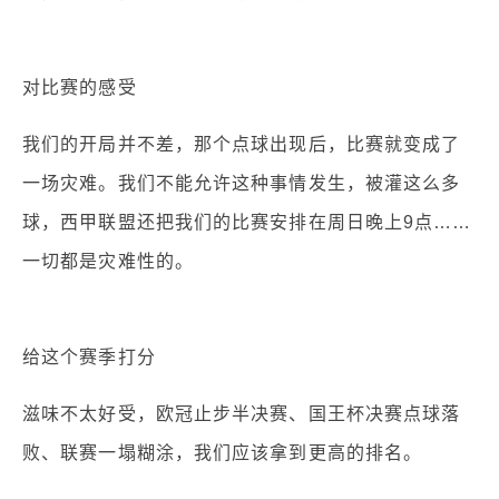
对比赛的感受
我们的开局并不差，那个点球出现后，比赛就变成了
一场灾难。我们不能允许这种事情发生，被灌这么多
球，西甲联盟还把我们的比赛安排在周日晚上9点……
一切都是灾难性的。
给这个赛季打分
滋味不太好受，欧冠止步半决赛、国王杯决赛点球落
败、联赛一塌糊涂，我们应该拿到更高的排名。