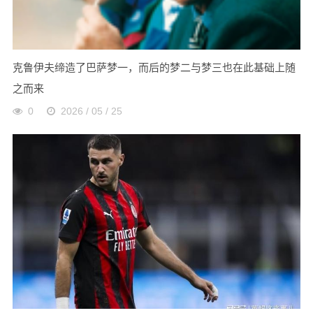
克鲁伊夫缔造了巴萨梦一，而后的梦二与梦三也在此基础上随
之而来
0
2026 / 05 / 25