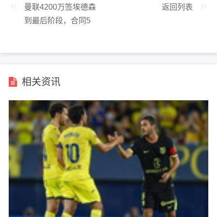
曼联4200万签埃德森
返回列表
到最后阶段，合同5
年！球员拒绝别队只等
红魔
相关资讯