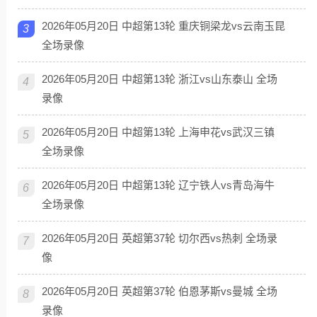
2026年05月20日 中超第13轮 重庆铜梁龙vs云南玉昆
3
全场录像
2026年05月20日 中超第13轮 浙江vs山东泰山 全场
4
录像
2026年05月20日 中超第13轮 上海申花vs武汉三镇
5
全场录像
2026年05月20日 中超第13轮 辽宁铁人vs青岛海牛
6
全场录像
2026年05月20日 英超第37轮 切尔西vs热刺 全场录
7
像
2026年05月20日 英超第37轮 伯恩茅斯vs曼城 全场
8
录像