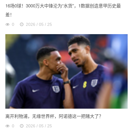
16场0球！3000万大中锋沦为“水货”，1数据创造意甲历史最
差！
0
2026 / 05 / 25
离开利物浦，无缘世界杯，阿诺德这一把赌大了？
0
2026 / 05 / 25