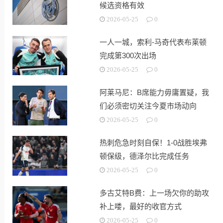
候选资格有效
2026-05-25
0
一人一城，索利-马奇代表布莱顿
完成第300次出场
2026-05-25
0
阿莱马尼：B席能力毋庸置疑，我
们必须密切关注今夏市场动向
2026-05-25
0
热刺危急时刻自保！1-0战胜埃弗
顿保级，德泽尔比完成任务
2026-05-25
0
多古艾特B费：上一场欠你的助攻
补上喽，最好的收官方式
2026-05-25
0