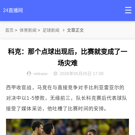
☰
24直播网
首页
>
体育新闻
>
足球新闻
文章正文
科克：那个点球出现后，比赛就变成了一
场灾难
release
2026年05月25日 17:00
西甲收官战，马竞在与直接竞争对手比利亚雷亚尔的
对决中以1-5惨败，无缘前三，队长科克赛后代表球队
接受了媒体采访，他吐槽了比赛时间的安排。