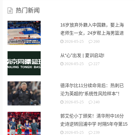
热门新闻
16岁放弃外籍入中国籍，娶上海
老师生一女，24岁帮上海男篮进
决赛
2026-05-25
260
从“心”出发 | 夏训启动!
2026-05-25
227
德泽尔比11分续命背后：热刺已
沦为英超的“系统性风险样本”！
2026-05-25
240
郭艾伦小丁颁奖！清华附中16分
史诗逆转回浦中学 时隔5年夺第15
冠
2026-05-25
239