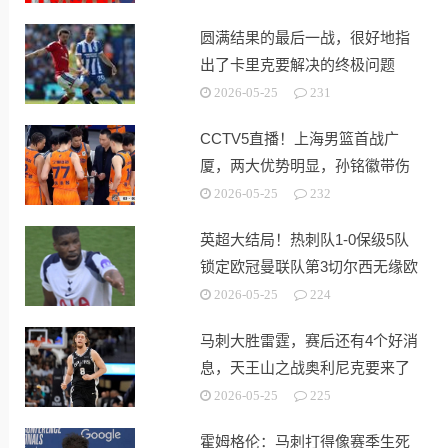
圆满结果的最后一战，很好地指
出了卡里克要解决的终极问题
2026-05-25
231
CCTV5直播！上海男篮首战广
厦，两大优势明显，孙铭徽带伤
出战！
2026-05-25
232
英超大结局！热刺队1-0保级5队
锁定欧冠曼联队第3切尔西无缘欧
战
2026-05-25
224
马刺大胜雷霆，赛后还有4个好消
息，天王山之战奥利尼克要来了
2026-05-25
225
霍姆格伦：马刺打得像赛季生死