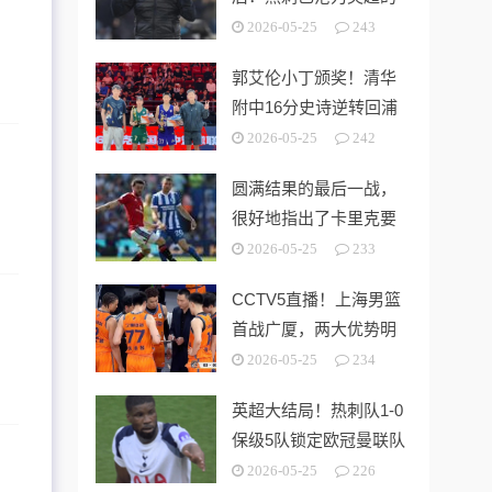
“系统性风险样本”！
2026-05-25
243
郭艾伦小丁颁奖！清华
附中16分史诗逆转回浦
中学 时隔5年夺第15冠
2026-05-25
242
圆满结果的最后一战，
很好地指出了卡里克要
解决的终极问题
2026-05-25
233
CCTV5直播！上海男篮
首战广厦，两大优势明
显，孙铭徽带伤出战！
2026-05-25
234
英超大结局！热刺队1-0
保级5队锁定欧冠曼联队
第3切尔西无缘欧战
2026-05-25
226