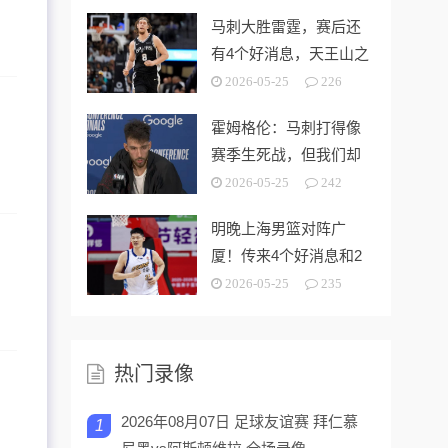
马刺大胜雷霆，赛后还
有4个好消息，天王山之
战奥利尼克要来了
2026-05-25
226
霍姆格伦：马刺打得像
赛季生死战，但我们却
没找到赢球的办法
2026-05-25
242
明晚上海男篮对阵广
厦！传来4个好消息和2
个坏消息，能拿下开门
2026-05-25
235
红
热门录像
2026年08月07日 足球友谊赛 拜仁慕
1