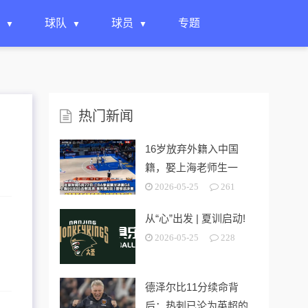
球队
球员
专题
热门新闻
16岁放弃外籍入中国
籍，娶上海老师生一
女，24岁帮上海男篮进
2026-05-25
261
决赛
从“心”出发 | 夏训启动!
2026-05-25
228
德泽尔比11分续命背
后：热刺已沦为英超的