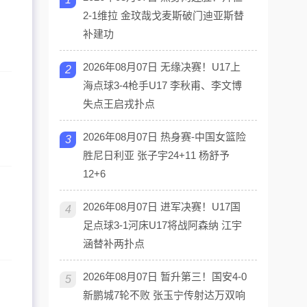
2-1维拉 金玟哉戈麦斯破门迪亚斯替
补建功
2026年08月07日 无缘决赛！U17上
2
海点球3-4枪手U17 李秋甫、李文博
失点王启戎扑点
2026年08月07日 热身赛-中国女篮险
3
胜尼日利亚 张子宇24+11 杨舒予
12+6
2026年08月07日 进军决赛！U17国
4
足点球3-1河床U17将战阿森纳 江宇
涵替补两扑点
2026年08月07日 暂升第三！国安4-0
5
新鹏城7轮不败 张玉宁传射达万双响