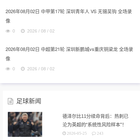
2026年08月02日 中甲第17轮 深圳青年人 VS 无锡吴钩 全场录
像
0
2026 / 08 / 02
2026年08月02日 中超第21轮 深圳新鹏城vs重庆铜梁龙 全场录
像
0
2026 / 08 / 02
足球新闻
德泽尔比11分续命背后：热刺已
沦为英超的“系统性风险样本”！
2026-05-25
243