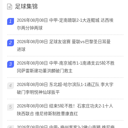
足球集锦
2026年08月08日 中甲-定南赣联2-1大连鲲城 达西埃
1
尔两分钟两球
2026年08月08日 足球友谊赛 曼联vs巴黎圣日耳曼
2
进球
2026年08月08日 中甲-南京城市1-1南通支云5轮不胜
3
冈萨雷斯建功董洪麟破门救主
2026年08月08日 东北超-哈尔滨队1-1通辽队 李大宇
4
破门李明悦神仙球扳平
2026年08月08日 结束5轮不胜！石家庄功夫2-1十人
5
陕西联合 维尼修斯制胜曹康直红
2026年08月08日 中甲- 梅州客家3-2佛山南狮 维尼梅