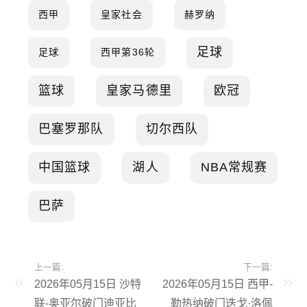
西甲
皇家社会
赫罗纳
足球
足球
西甲第36轮
篮球
皇家马德里
欧冠
巴塞罗那队
切尔西队
中国篮球
湖人
NBA常规赛
巴萨
上一篇:
下一篇:
2026年05月15日 沙特
2026年05月15日 西甲-
联-奥亚尔破门迪亚比
勒热纳破门迭戈·洛佩