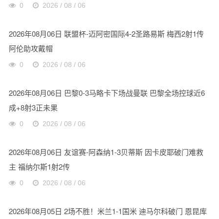
0
2026 / 08 / 06
2026年08月06日 联盟杯-迈阿密国际4-2圣路易斯 梅西2射1传
阿伦助攻戴帽
0
2026 / 08 / 06
2026年08月06日 巴黎0-3马略卡下场战曼联 巴黎全场控球近6
成+8射3正未果
0
2026 / 08 / 06
2026年08月06日 友谊赛-阿森纳1-3贝蒂斯 因卡皮耶破门难救
主 福纳尔斯1射2传
0
2026 / 08 / 06
2026年08月05日 2场不胜！米兰1-1国米 迪马尔科破门 恩昆库