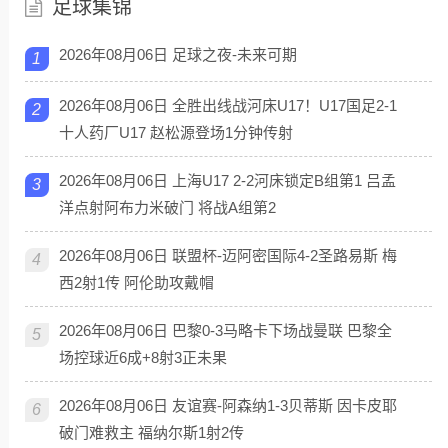
足球集锦
2026年08月06日 足球之夜-未来可期
1
2026年08月06日 全胜出线战河床U17！U17国足2-1
2
十人药厂U17 赵松源登场1分钟传射
2026年08月06日 上海U17 2-2河床锁定B组第1 吕孟
3
洋点射阿布力米破门 将战A组第2
2026年08月06日 联盟杯-迈阿密国际4-2圣路易斯 梅
4
西2射1传 阿伦助攻戴帽
2026年08月06日 巴黎0-3马略卡下场战曼联 巴黎全
5
场控球近6成+8射3正未果
2026年08月06日 友谊赛-阿森纳1-3贝蒂斯 因卡皮耶
6
破门难救主 福纳尔斯1射2传