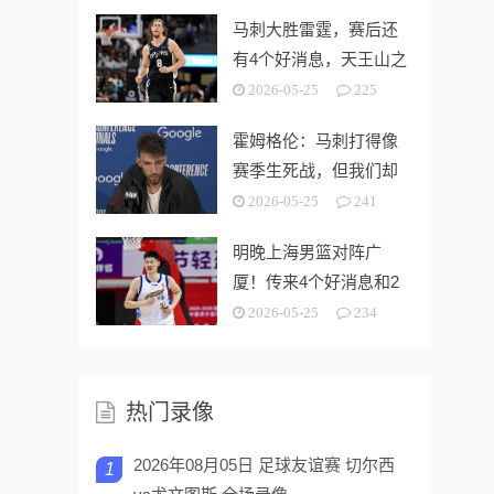
马刺大胜雷霆，赛后还
有4个好消息，天王山之
战奥利尼克要来了
2026-05-25
225
霍姆格伦：马刺打得像
赛季生死战，但我们却
没找到赢球的办法
2026-05-25
241
明晚上海男篮对阵广
厦！传来4个好消息和2
个坏消息，能拿下开门
2026-05-25
234
红
热门录像
2026年08月05日 足球友谊赛 切尔西
1