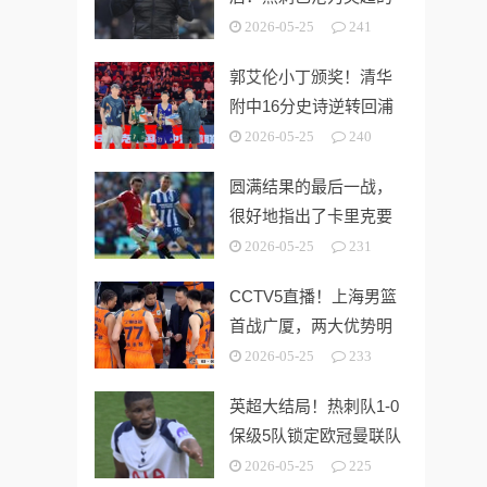
“系统性风险样本”！
2026-05-25
241
郭艾伦小丁颁奖！清华
附中16分史诗逆转回浦
中学 时隔5年夺第15冠
2026-05-25
240
圆满结果的最后一战，
很好地指出了卡里克要
解决的终极问题
2026-05-25
231
CCTV5直播！上海男篮
首战广厦，两大优势明
显，孙铭徽带伤出战！
2026-05-25
233
英超大结局！热刺队1-0
保级5队锁定欧冠曼联队
第3切尔西无缘欧战
2026-05-25
225