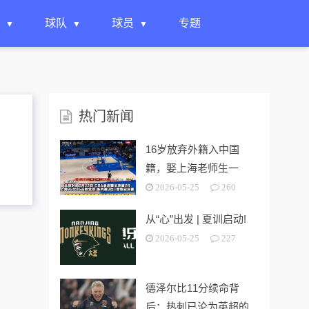
球队
球员
专题
热门新闻
16岁放弃外籍入中国
籍，娶上海老师生一
女，24岁帮上海男篮进
2026-05-25
260
决赛
从“心”出发 | 夏训启动!
2026-05-25
227
德泽尔比11分续命背
后：热刺已沦为英超的