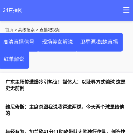
☰
24直播网
首页
> 高级搜索 > 直播吧视频
高清直播信号
现场美女解说
卫星源-蜘蛛直播
红单解说
广东主场惨遭爆冷引热议！媒体人：以耻辱方式输球 这是
史无前例
维尼修斯：主席总跟我说我得进两球，今天两个球是给他
的
年轻有为，加兰砍41分11助攻带队大胜独行侠队，创造快