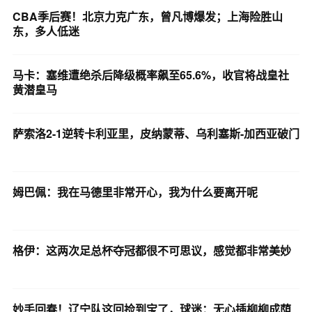
CBA季后赛！北京力克广东，曾凡博爆发；上海险胜山
东，多人低迷
马卡：塞维遭绝杀后降级概率飙至65.6%，收官将战皇社
黄潜皇马
萨索洛2-1逆转卡利亚里，皮纳蒙蒂、乌利塞斯-加西亚破门
姆巴佩：我在马德里非常开心，我为什么要离开呢
格伊：这两次足总杯夺冠都很不可思议，感觉都非常美妙
妙手回春！辽宁队这回捡到宝了，球迷：无心插柳柳成荫