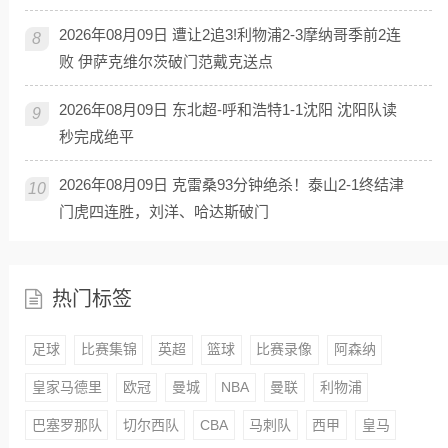
2026年08月09日 遭让2追3!利物浦2-3摩纳哥季前2连
8
败 伊萨克维尔茨破门范戴克送点
2026年08月09日 东北超-呼和浩特1-1沈阳 沈阳队读
9
秒完成绝平
2026年08月09日 克雷桑93分钟绝杀！泰山2-1终结津
10
门虎四连胜，刘洋、哈达斯破门
热门标签
足球
比赛集锦
英超
篮球
比赛录像
阿森纳
皇家马德里
欧冠
曼城
NBA
曼联
利物浦
巴塞罗那队
切尔西队
CBA
马刺队
西甲
皇马