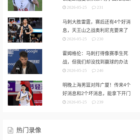
战
2026-05-25
231
马刺大胜雷霆，赛后还有4个好消
息，天王山之战奥利尼克要来了
2026-05-25
230
霍姆格伦：马刺打得像赛季生死
战，但我们却没找到赢球的办法
2026-05-25
246
明晚上海男篮对阵广厦！传来4个
好消息和2个坏消息，能拿下开门
红
2026-05-25
239
热门录像