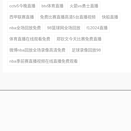
cctv5今晚直播
btv体育直播
火箭vs勇士直播
西甲联赛直播
免费比赛直播高清5台直播视频
快船直播
nba全场回放免费
98篮球网全场回放
f12024直播
体育直播在线观看免费
郑钦文今天比赛免费直播
微博nba回放全场录像高清免费
足球录像回放98
nba季前赛直播视频在线直播免费观看
本站所有赛事直播信号均由用户收集或从搜索引擎搜索整
理获得，所有内容均来自互联网，我们自身不提供任何直
播信号和视频内容，如侵犯您的权益请联系我们，我们会
第一时间处理