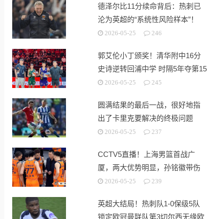
德泽尔比11分续命背后：热刺已
沦为英超的“系统性风险样本”！
2026-05-25
246
郭艾伦小丁颁奖！清华附中16分
史诗逆转回浦中学 时隔5年夺第15
冠
2026-05-25
245
圆满结果的最后一战，很好地指
出了卡里克要解决的终极问题
2026-05-25
237
CCTV5直播！上海男篮首战广
厦，两大优势明显，孙铭徽带伤
出战！
2026-05-25
239
英超大结局！热刺队1-0保级5队
锁定欧冠曼联队第3切尔西无缘欧