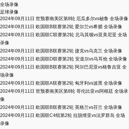
全场录像
足球录像
2024年09月11日 世预赛南美区第8轮 厄瓜多尔vs秘鲁 全场录像
2024年09月11日 欧国联B联赛第2轮 爱尔兰vs希腊 全场录像
2024年09月11日 欧国联C联赛第2轮 北马其顿vs亚美尼亚 全场
录像
2024年09月11日 欧国联B联赛第2轮 捷克vs乌克兰 全场录像
2024年09月11日 欧国联D联赛第2轮 安道尔vs马耳他 全场录像
2024年09月11日 欧国联B联赛第2轮 阿尔巴尼亚vs格鲁吉亚 全
场录像
2024年09月11日 欧国联A联赛第2轮 匈牙利vs波黑 全场录像
2024年09月11日 世预赛南美区第8轮 哥伦比亚vs阿根廷 全场录
像
2024年09月11日 欧国联B联赛第2轮 英格兰vs芬兰 全场录像
2024年09月11日 欧国联C4组第2轮 拉脱维亚vs法罗群岛 全场
录像