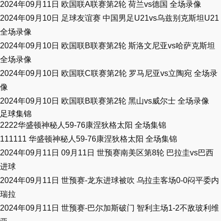
2024年09月11日 欧国联A联赛第2轮 荷兰vs德国 全场录像
2024年09月10日 足球友谊赛 中国男足U21vs乌兹别克斯坦U21
全场录像
2024年09月10日 欧国联B联赛第2轮 斯洛文尼亚vs哈萨克斯坦
全场录像
2024年09月10日 欧国联C联赛第2轮 罗马尼亚vs立陶宛 全场录
像
2024年09月10日 欧国联B联赛第2轮 黑山vs威尔士 全场录像
足球集锦
2222华盛顿神秘人59-76康涅狄格太阳 全场集锦
111111 华盛顿神秘人59-76康涅狄格太阳 全场集锦
2024年09月11日 09月11日 世预赛南美区第8轮 巴拉圭vs巴西
进球
2024年09月11日 世预赛-龙东进球被吹 乌拉圭客场0-0闷平委内
瑞拉
2024年09月11日 世预赛-巴尔加斯破门 智利主场1-2不敌玻利维