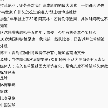
拉菲尼亚：疲劳是对我们造成影响的最大因素，一切都会过去
“韦世豪 广州队怎么过的准入”登上微博热搜榜
加盟1年半就上了32场!阿莫林：芒特伤停数周，具体时间我也不
知道
阿尔特塔执教枪手五周年，詹俊：今年有机会拿个奖杯么 ​​​
18岁澳国脚伊兰昆达：我想踢一线队比赛，已告诉拜仁希望被
外租
博主：青岛红狮旧将戴博伟极有可能加盟南通支云
瓜帅：当你跌倒6次后需要第7次爬起来 不认为冬窗会有人离队
媒体人：准入名单通过因大形势变化，足协态度不希望球队解散
标签列表
足球
比赛集锦
篮球
比赛录像
中国篮球