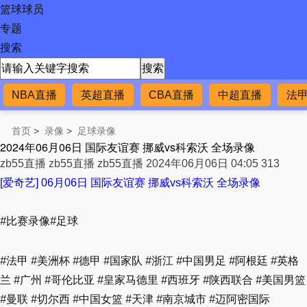
篮球球员
专题
搜索
NBA直播
英超直播
CBA直播
中超直播
法
首页
>
录像
>
足球录像
2024年06月06日 国际友谊赛 挪威vs科索沃 全场录像
zb55直播
zb55直播
zb55直播
2024年06月06日 04:05
313
[爱奇艺] 06月06日 国际友谊赛 挪威vs科索沃 全场录像
#
比赛录像
#
足球
#
法甲
#
美洲杯
#
德甲
#
国家队
#
浙江
#
中国男足
#
阿根廷
#
英格
兰
#
广州
#
哥伦比亚
#
皇家马德里
#
西班牙
#
陕西联合
#
美国男篮
#
曼联
#
切尔西
#
中国女篮
#
天津
#
南京城市
#
迈阿密国际