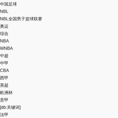
中国足球
NBL
NBL全国男子篮球联赛
奥运
综合
NBA
WNBA
中超
中甲
CBA
西甲
英超
欧洲杯
意甲
[db:关键词]
法甲