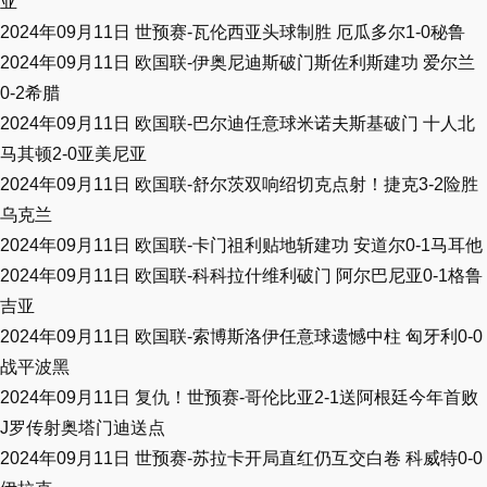
亚
2024年09月11日 世预赛-瓦伦西亚头球制胜 厄瓜多尔1-0秘鲁
2024年09月11日 欧国联-伊奥尼迪斯破门斯佐利斯建功 爱尔兰
0-2希腊
2024年09月11日 欧国联-巴尔迪任意球米诺夫斯基破门 十人北
马其顿2-0亚美尼亚
2024年09月11日 欧国联-舒尔茨双响绍切克点射！捷克3-2险胜
乌克兰
2024年09月11日 欧国联-卡门祖利贴地斩建功 安道尔0-1马耳他
2024年09月11日 欧国联-科科拉什维利破门 阿尔巴尼亚0-1格鲁
吉亚
2024年09月11日 欧国联-索博斯洛伊任意球遗憾中柱 匈牙利0-0
战平波黑
2024年09月11日 复仇！世预赛-哥伦比亚2-1送阿根廷今年首败
J罗传射奥塔门迪送点
2024年09月11日 世预赛-苏拉卡开局直红仍互交白卷 科威特0-0