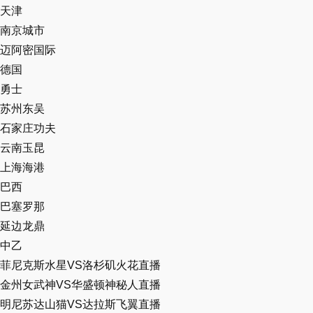
天津
南京城市
迈阿密国际
德国
勇士
苏州东吴
石家庄功夫
云南玉昆
上海海港
巴西
巴塞罗那
延边龙鼎
中乙
菲尼克斯水星VS洛杉矶火花直播
金州女武神VS华盛顿神秘人直播
明尼苏达山猫VS达拉斯飞翼直播