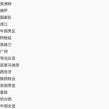
美洲杯
德甲
国家队
浙江
中国男足
阿根廷
英格兰
广州
哥伦比亚
皇家马德里
西班牙
陕西联合
美国男篮
曼联
切尔西
中国女篮