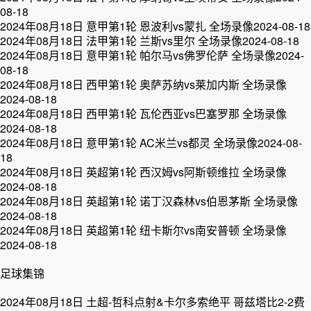
08-18
2024年08月18日 意甲第1轮 恩波利vs蒙扎 全场录像
2024-08-18
2024年08月18日 法甲第1轮 兰斯vs里尔 全场录像
2024-08-18
2024年08月18日 意甲第1轮 帕尔马vs佛罗伦萨 全场录像
2024-
08-18
2024年08月18日 西甲第1轮 奥萨苏纳vs莱加内斯 全场录像
2024-08-18
2024年08月18日 西甲第1轮 瓦伦西亚vs巴塞罗那 全场录像
2024-08-18
2024年08月18日 意甲第1轮 AC米兰vs都灵 全场录像
2024-08-
18
2024年08月18日 英超第1轮 西汉姆vs阿斯顿维拉 全场录像
2024-08-18
2024年08月18日 英超第1轮 诺丁汉森林vs伯恩茅斯 全场录像
2024-08-18
2024年08月18日 英超第1轮 纽卡斯尔vs南安普顿 全场录像
2024-08-18
足球集锦
2024年08月18日 土超-哲科点射&卡尔多索绝平 哥兹塔比2-2费