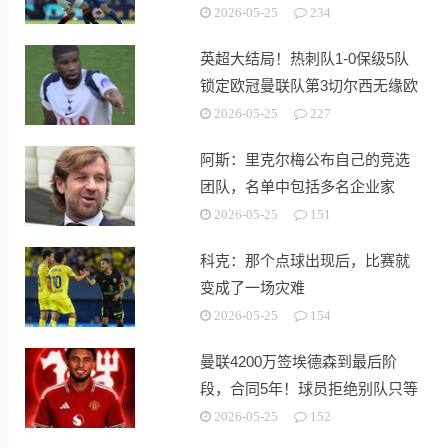
2026-05-25
234
英超大结局！热刺队1-0保级5队
锁定欧冠曼联队第3切尔西无缘欧
战
2026-05-25
227
阿斯：里克尔梅公布自己的竞选
团队，名单中包括多名企业家
2026-05-25
151
科克：那个点球出现后，比赛就
变成了一场灾难
2026-05-25
154
曼联4200万签埃德森到最后阶
段，合同5年！球员拒绝别队只等
红魔
2026-05-25
152