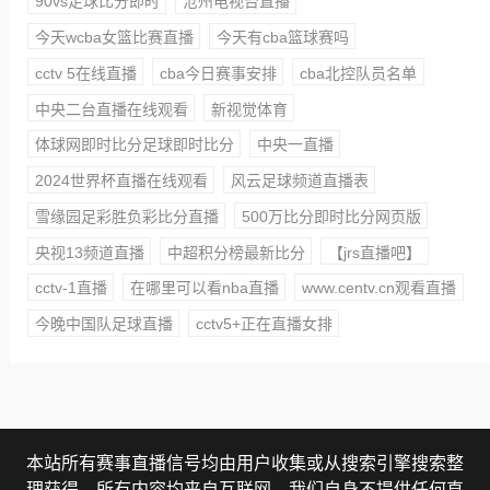
90vs足球比分即时
沧州电视台直播
今天wcba女篮比赛直播
今天有cba篮球赛吗
cctv 5在线直播
cba今日赛事安排
cba北控队员名单
中央二台直播在线观看
新视觉体育
体球网即时比分足球即时比分
中央一直播
2024世界杯直播在线观看
风云足球频道直播表
雪缘园足彩胜负彩比分直播
500万比分即时比分网页版
央视13频道直播
中超积分榜最新比分
【jrs直播吧】
cctv-1直播
在哪里可以看nba直播
www.centv.cn观看直播
今晚中国队足球直播
cctv5+正在直播女排
本站所有赛事直播信号均由用户收集或从搜索引擎搜索整
理获得，所有内容均来自互联网，我们自身不提供任何直