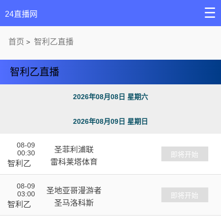
☰
24直播网
首页
智利乙直播
>
智利乙直播
2026年08月08日 星期六
2026年08月09日 星期日
08-09
圣菲利浦联
00:30
VS
即将开始
雷科莱塔体育
智利乙
08-09
圣地亚哥漫游者
03:00
VS
即将开始
圣马洛科斯
智利乙