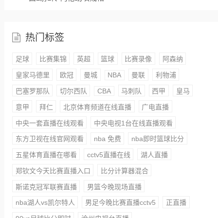
热门标签
足球
比赛集锦
英超
篮球
比赛录像
阿森纳
皇家马德里
欧冠
曼城
NBA
曼联
利物浦
巴塞罗那队
切尔西队
CBA
马刺队
西甲
皇马
意甲
拜仁
北京体育频道在线直播
广电直播
中央一套直播在线观看
中央电视1台在线直播观看
东方卫视在线官网观看
nba 免费
nba即时篮球比分
五星体育直播在哪看
cctv5直播在线
湖人直播
郑钦文今天比赛直播入口
比分计算器混合
斯诺克冠军联赛直播
男篮今晚现场直播
nba湖人vs凯尔特人
男足今晚比赛直播cctv5
正直播