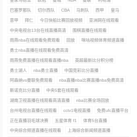
皇家马德里
欧冠
曼城
NBA
曼联
利物浦
巴塞罗那队
切尔西队
CBA
马刺队
西甲
皇马
意甲
拜仁
今日快船比赛回放视频
亚洲网在线观看
中央电视台13台在线直播高清
围棋直播在线观看
雨燕nba在线观看免费观看
回放
咪咕视频体育频道直播
勇士nba直播在线观看免费高清
雨燕免费直播在线观看直播nba
英超最新比分积分榜
勇士湖人
nba勇士直播
中国竞彩比分直播
阿森纳vs曼联免费观看
nba直播nba比赛直播nba免费高清
斯诺克比分直播
中央5套在线观看
湖南卫视直播在线观看高清直播
nba比赛全场回放
台州电视台直播在线观看
cctv1电视直播
免费ufc直播平台
正在直播羽毛球决赛
五星体育 f1
体育5台直播
中央综合频道直播在线观看
上海综合新闻频道直播