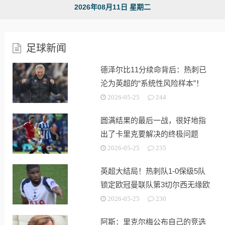
2026年08月11日 星期二
足球新闻
德泽尔比11分续命背后：热刺已
沦为英超的“系统性风险样本”！
2026-05-25
244
圆满结果的最后一战，很好地指
出了卡里克要解决的终极问题
2026-05-25
235
英超大结局！热刺队1-0保级5队
锁定欧冠曼联队第3切尔西无缘欧
战
2026-05-25
230
阿斯：里克尔梅公布自己的竞选