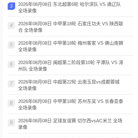
2026年08月08日 东北超第6轮 哈尔滨队 VS 通辽队
3
全场录像
2026年08月08日 中甲第18轮 石家庄功夫 VS 陕西联
4
合 全场录像
2026年08月08日 中甲第18轮 梅州客家 VS 佛山南狮
5
全场录像
2026年08月08日 闽超第二阶段第10轮 平潭队 VS 漳
6
州队 全场录像
2026年08月08日 中超第22轮 云南玉昆vs成都蓉城
7
全场录像
2026年08月08日 中甲第18轮 苏州东吴 VS 长春亚泰
8
全场录像
2026年08月08日 足球友谊赛 切尔西vsAC米兰 全场
9
录像