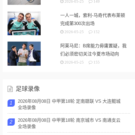
2026-05-25
149
一人一城，索利-马奇代表布莱顿
完成第300次出场
2026-05-25
152
阿莱马尼：B席能力毋庸置疑，我
们必须密切关注今夏市场动向
2026-05-25
155
足球录像
2026年08月08日 中甲第18轮 定南赣联 VS 大连鲲城
1
全场录像
2026年08月08日 中甲第18轮 南京城市 VS 南通支云
2
全场录像