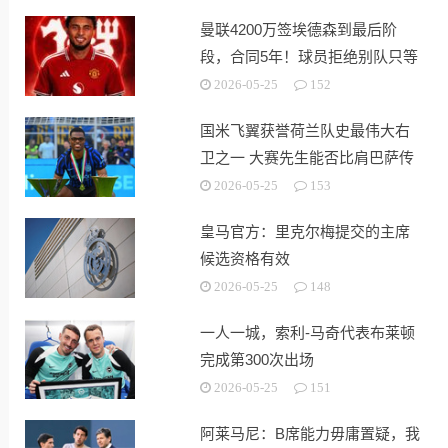
曼联4200万签埃德森到最后阶
段，合同5年！球员拒绝别队只等
红魔
2026-05-25
152
国米飞翼获誉荷兰队史最伟大右
卫之一 大赛先生能否比肩巴萨传
奇
2026-05-25
153
皇马官方：里克尔梅提交的主席
候选资格有效
2026-05-25
148
一人一城，索利-马奇代表布莱顿
完成第300次出场
2026-05-25
151
阿莱马尼：B席能力毋庸置疑，我