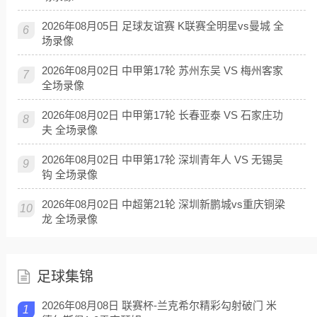
2026年08月05日 足球友谊赛 K联赛全明星vs曼城 全
6
场录像
2026年08月02日 中甲第17轮 苏州东吴 VS 梅州客家
7
全场录像
2026年08月02日 中甲第17轮 长春亚泰 VS 石家庄功
8
夫 全场录像
2026年08月02日 中甲第17轮 深圳青年人 VS 无锡吴
9
钩 全场录像
2026年08月02日 中超第21轮 深圳新鹏城vs重庆铜梁
10
龙 全场录像
足球集锦
2026年08月08日 联赛杯-兰克希尔精彩勾射破门 米
1