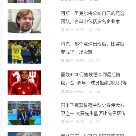
阿斯：里克尔梅公布自己的竞选
团队，名单中包括多名企业家
2026-05-25
151
科克：那个点球出现后，比赛就
变成了一场灾难
2026-05-25
154
曼联4200万签埃德森到最后阶
段，合同5年！球员拒绝别队只等
红魔
2026-05-25
152
国米飞翼获誉荷兰队史最伟大右
卫之一 大赛先生能否比肩巴萨传
奇
2026-05-25
153
皇马官方：里克尔梅提交的主席