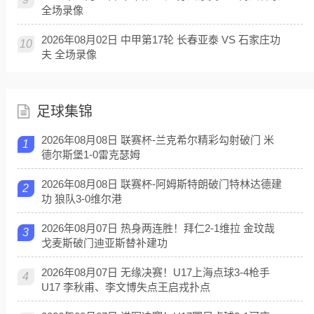
全场录像
2026年08月02日 中甲第17轮 长春亚泰 VS 石家庄功
10
夫 全场录像
足球集锦
2026年08月08日 联赛杯-兰克希尔精彩勾射破门 米
1
德尔斯堡1-0雷克瑟姆
2026年08月08日 联赛杯-阿姆斯特朗破门特林达德建
2
功 狼队3-0维尔港
2026年08月07日 热身两连胜！拜仁2-1维拉 金玟哉
3
戈麦斯破门迪亚斯替补建功
2026年08月07日 无缘决赛！U17上海点球3-4枪手
4
U17 李秋甫、李文博失点王启戎扑点