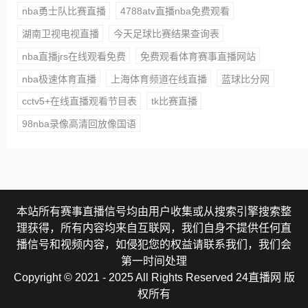
nba勇士队比赛直播
4788atv直播nba免费观看
湖南卫视电视直播
今天足球比赛结果查询表
nba直播jrs在线观看免费
免费观看体育赛事直播网站
nba极速体育直播
上海体育频道在线直播
蓝球比分网
cctv5+在线直播观看节目表
tk比赛直播
98nba录像高清回放像国语
本站所有赛事直播信号均由用户收集或从搜索引擎搜索整
理获得，所有内容均来自互联网，我们自身不提供任何直
播信号和视频内容，如侵犯您的权益请联系我们，我们会
第一时间处理
Copyright © 2021 - 2025 All Rights Reserved 24直播网 版
权所有