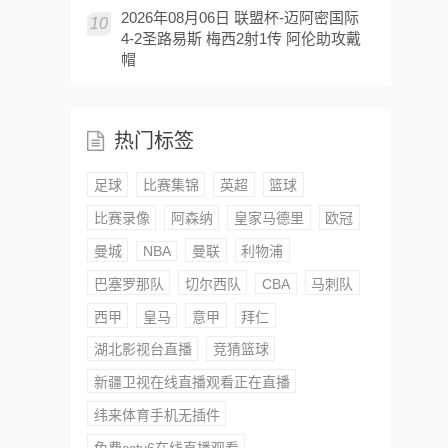
2026年08月06日 联盟杯-迈阿密国际
10
4-2圣路易斯 梅西2射1传 阿伦助攻戴
帽
热门标签
足球
比赛集锦
英超
篮球
比赛录像
阿森纳
皇家马德里
欧冠
曼城
NBA
曼联
利物浦
巴塞罗那队
切尔西队
CBA
马刺队
西甲
皇马
意甲
拜仁
湖北影视台直播
竞猜篮球
新疆卫视在线直播观看正在直播
纬来体育手机无插件
免费cctv6在线直播观看