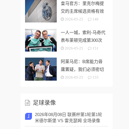
皇马官方：里克尔梅提
交的主席候选资格有效
2026-05-25
148
一人一城，索利-马奇代
表布莱顿完成第300次
出场
2026-05-25
151
阿莱马尼：B席能力毋
庸置疑，我们必须密切
关注今夏市场动向
2026-05-25
155
足球录像
2026年08月08日 联赛杯第1轮第1轮
1
米德尔斯堡 VS 雷克瑟姆 全场录像