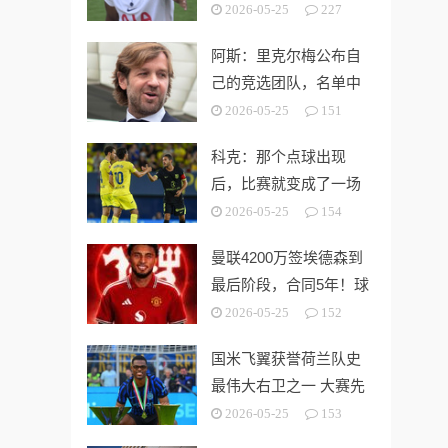
第3切尔西无缘欧战
2026-05-25
227
阿斯：里克尔梅公布自
己的竞选团队，名单中
包括多名企业家
2026-05-25
151
科克：那个点球出现
后，比赛就变成了一场
灾难
2026-05-25
154
曼联4200万签埃德森到
最后阶段，合同5年！球
员拒绝别队只等红魔
2026-05-25
152
国米飞翼获誉荷兰队史
最伟大右卫之一 大赛先
生能否比肩巴萨传奇
2026-05-25
153