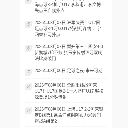
4
海点球3-4枪手U17 李秋甫、李文博
失点王启戎扑点
2026年08月07日 进军决赛！U17国
5
足点球3-1河床U17将战阿森纳 江宇
涵替补两扑点
2026年08月07日 暂升第三！国安4-0
6
新鹏城7轮不败 张玉宁传射达万双响
法比奥破门
2026年08月06日 足球之夜-未来可期
7
2026年08月06日 全胜出线战河床
8
U17！U17国足2-1十人药厂U17 赵松
源登场1分钟传射
2026年08月06日 上海U17 2-2河床锁
9
定B组第1 吕孟洋点射阿布力米破门
将战A组第2