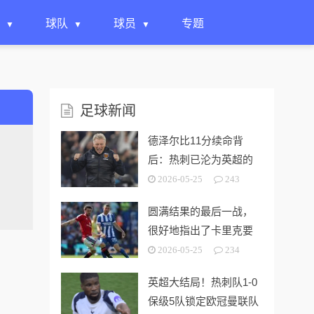
球队
球员
专题
足球新闻
德泽尔比11分续命背
后：热刺已沦为英超的
“系统性风险样本”！
2026-05-25
243
圆满结果的最后一战，
很好地指出了卡里克要
解决的终极问题
2026-05-25
234
英超大结局！热刺队1-0
保级5队锁定欧冠曼联队