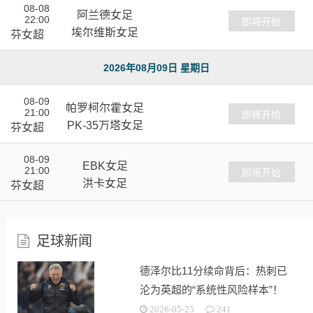
08-08
阿兰德女足
22:00
VS
即将开始
埃尔维斯女足
芬女超
2026年08月09日 星期日
08-09
帕罗柯尔霍女足
21:00
VS
即将开始
PK-35万塔女足
芬女超
08-09
EBK女足
21:00
VS
即将开始
洪卡女足
芬女超
足球新闻
德泽尔比11分续命背后：热刺已
沦为英超的“系统性风险样本”！
2026-05-25
241