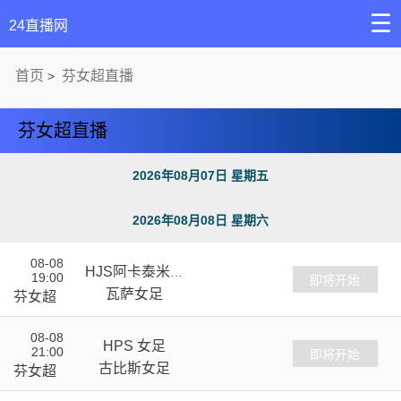
☰
24直播网
首页
芬女超直播
>
芬女超直播
2026年08月07日 星期五
2026年08月08日 星期六
08-08
HJS阿卡泰米阿
19:00
VS
即将开始
女足
瓦萨女足
芬女超
08-08
HPS 女足
21:00
VS
即将开始
古比斯女足
芬女超