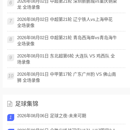
2026年08月02日 中超第21轮 深圳新鹏城vs重庆铜梁
6
龙 全场录像
2026年08月02日 中超第21轮 辽宁铁人vs上海申花
7
全场录像
2026年08月02日 中超第21轮 青岛西海岸vs青岛海牛
8
全场录像
2026年08月01日 东北超第6轮 大连队 VS 鸡西队 全
9
场录像
2026年08月01日 中甲第17轮 广东广州豹 VS 佛山南
10
狮 全场录像
足球集锦
2026年08月06日 足球之夜-未来可期
1