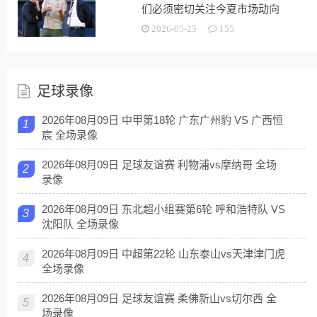
们必须密切关注今夏市场动向
2026-05-25
155
足球录像
2026年08月09日 中甲第18轮 广东广州豹 VS 广西恒
1
宸 全场录像
2026年08月09日 足球友谊赛 利物浦vs摩纳哥 全场
2
录像
2026年08月09日 东北超小组赛第6轮 呼和浩特队 VS
3
沈阳队 全场录像
2026年08月09日 中超第22轮 山东泰山vs天津津门虎
4
全场录像
2026年08月09日 足球友谊赛 柔佛新山vs切尔西 全
5
场录像