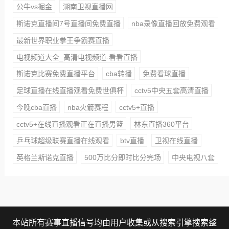
公牛vs掘金
湖南卫视直播网
斯诺克直播间7号直播间免费直播
nba录像直播回放免费观看
最新世界职业拳王争霸赛直播
电视频道大全_高清电视频道-看看直播
斯诺克比赛免费直播平台
cba转播
免费看球直播
足球直播在线直播观看免费世俱杯
cctv5中央五套高清直播
今晚cba直播
nba火箭赛程
cctv5+直播
cctv5+在线直播观看正在直播男篮
林东直播360平台
乒乓球超级联赛直播在线观看
btv直播
卫视在线直播
英格兰斯诺克直播
500万比分即时比分完场
中央电视八套
本站所有赛事直播信号均由用户收集或从搜索引擎搜索整