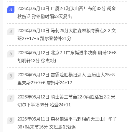
2026年05月13日 广厦2-1淘汰山西！布朗32分 胡金
3
秋伤退 孙铭徽时隔93天复出
2026年05月13日 马刺29分大胜森林狼夺赛点3-2 文
4
班27+17+5 凯尔登替补21分
2026年05月12日 北京2-1广东挺进半决赛 周琦18+8
5
胡明轩13分 徐杰0分
2026年05月12日 雷霆险胜横扫湖人 亚历山大35+8
6
里夫斯27+7+6 詹姆斯24+12
2026年05月12日 骑士第三节轰22-0再胜活塞2-2 米
7
切尔下半场39分 哈登24+11
2026年05月11日 森林狼逼平马刺相约天王山！华子
8
36+6&末节16分 文班恶犯驱逐