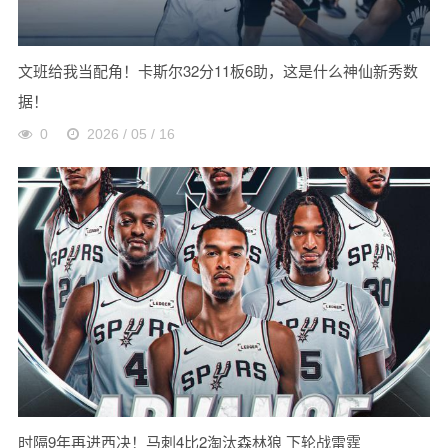
文班给我当配角！卡斯尔32分11板6助，这是什么神仙新秀数
据！
0
2026 / 05 / 16
时隔9年再进西决！马刺4比2淘汰森林狼 下轮战雷霆