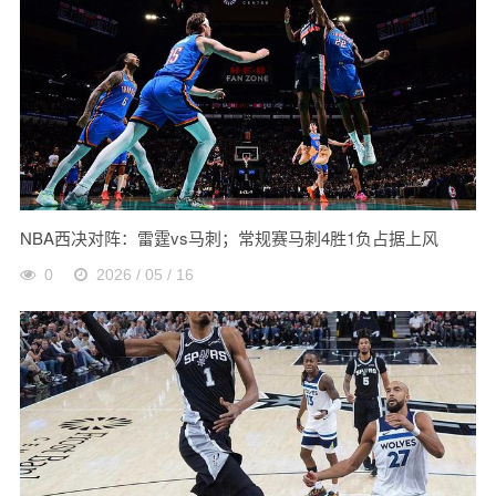
NBA西决对阵：雷霆vs马刺；常规赛马刺4胜1负占据上风
0
2026 / 05 / 16