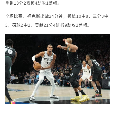
拿到13分2篮板4助攻1盖帽。
全场比赛，福克斯出战24分钟，投篮10中8，三分3中
3，罚球2中2，贡献21分4篮板9助攻2盖帽。