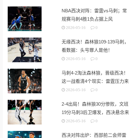
NBA西决对阵：雷霆vs马刺；常
规赛马刺4胜1负占据上风
2026-05-16
0
无缘西决！森林狼109-139马刺，
看数据：头号罪人是他！
2026-05-16
0
马刺4-2淘汰森林狼，晋级西决！
这一战看清4个现实：雷霆压力来
了
2026-05-16
0
2-4出局！森林狼30分惨败，文班
19分马刺3后卫爆发，西决悬念来
了
2026-05-16
0
西决对阵出炉：西部前二会师雷