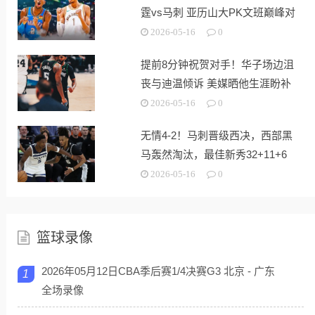
霆vs马刺 亚历山大PK文班巅峰对
决
2026-05-16
0
提前8分钟祝贺对手！华子场边沮
丧与迪温倾诉 美媒晒他生涯盼补
强
2026-05-16
0
无情4-2！马刺晋级西决，西部黑
马轰然淘汰，最佳新秀32+11+6
2026-05-16
0
篮球录像
2026年05月12日CBA季后赛1/4决赛G3 北京 - 广东
1
全场录像