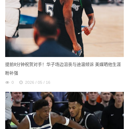
提前8分钟祝贺对手！华子场边沮丧与迪温倾诉 美媒晒他生涯
盼补强
0
2026 / 05 / 16