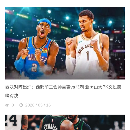
西决对阵出炉：西部前二会师雷霆vs马刺 亚历山大PK文班巅
峰对决
0
2026 / 05 / 16