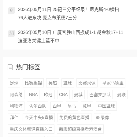
2026年05月11日 25记三分平纪录！尼克斯4-0横扫
9
76人进东决 麦克布莱德7三分
2026年05月10日 广厦客胜山西扳成1-1 胡金秋17+11
10
迪亚洛关键上篮不中
热门标签
足球
比赛集锦
英超
篮球
比赛录像
皇家马德里
阿森纳
NBA
欧冠
CBA
曼城
巴塞罗那队
曼联
利物浦
切尔西队
西甲
皇马
意甲
中国篮球
拜仁
今天中央5直播
免费的黄色直播
98录像
重庆文体频道直播入口
新版超级直播看港澳台