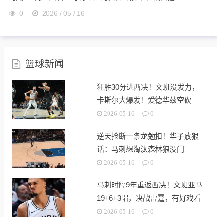
0
2026 / 05 / 16
篮球新闻
狂胜30分进西决！文班没发力，
卡斯尔大爆发！爱德华兹空砍
24+2+3
2026-05-16
0
逆天抢断一条龙勉扣！华子放狠
话：马刺想淘汰森林狼没门！
2026-05-16
0
马刺时隔9年重返西决！文班亚马
19+6+3帽，决战雷霆，有好戏看
了
2026-05-16
0