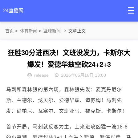
☰
24直播网
首页
>
体育新闻
>
篮球新闻
文章正文
狂胜30分进西决！文班没发力，卡斯尔大
爆发！爱德华兹空砍24+2+3
release
2026年05月16日 13:00
马刺和森林狼的第六场，森林狼先发：麦克丹尼尔
斯、兰德尔、戈贝尔、爱德华兹、道苏姆！马刺先
发：尚帕尼、瓦塞尔、文班亚马、福克斯、卡斯尔！
首节开局，马刺就反客为主，上来进攻凶猛一波18-8
的小高潮。爱德华兹2+1止血进入暂停。暂停以后，马