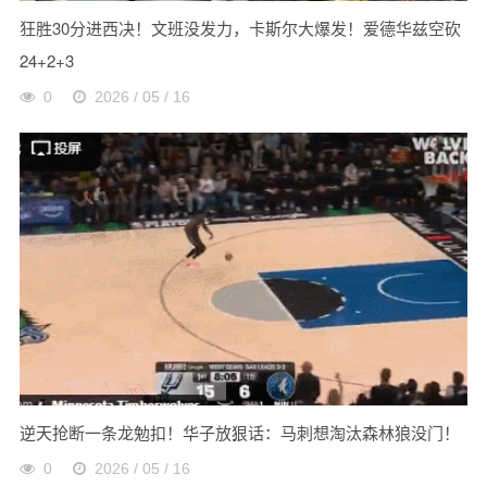
狂胜30分进西决！文班没发力，卡斯尔大爆发！爱德华兹空砍
24+2+3
0
2026 / 05 / 16
逆天抢断一条龙勉扣！华子放狠话：马刺想淘汰森林狼没门！
0
2026 / 05 / 16