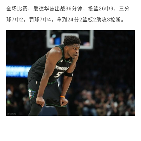
全场比赛，爱德华兹出战36分钟，投篮26中9，三分
球7中2，罚球7中4，拿到24分2篮板2助攻3抢断。