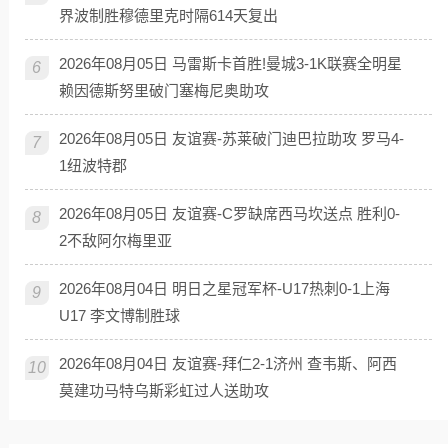
界波制胜穆德里克时隔614天复出
2026年08月05日 马雷斯卡首胜!曼城3-1K联赛全明星
6
赖因德斯努里破门塞梅尼奥助攻
2026年08月05日 友谊赛-苏莱破门迪巴拉助攻 罗马4-
7
1纽波特郡
2026年08月05日 友谊赛-C罗缺席西马坎送点 胜利0-
8
2不敌阿尔梅里亚
2026年08月04日 明日之星冠军杯-U17热刺0-1上海
9
U17 李文博制胜球
2026年08月04日 友谊赛-拜仁2-1济州 查韦斯、阿西
10
莫建功马特乌斯彩虹过人送助攻