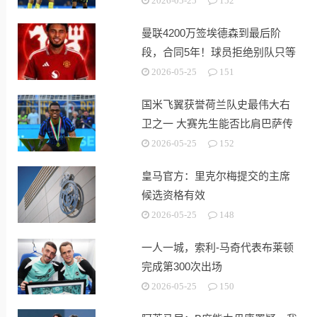
2026-05-25
152
曼联4200万签埃德森到最后阶
段，合同5年！球员拒绝别队只等
红魔
2026-05-25
151
国米飞翼获誉荷兰队史最伟大右
卫之一 大赛先生能否比肩巴萨传
奇
2026-05-25
152
皇马官方：里克尔梅提交的主席
候选资格有效
2026-05-25
148
一人一城，索利-马奇代表布莱顿
完成第300次出场
2026-05-25
150