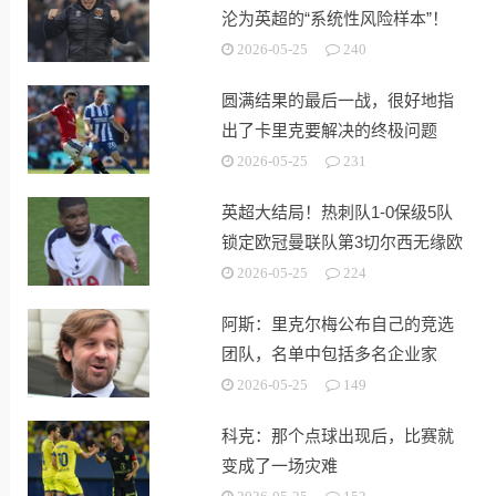
沦为英超的“系统性风险样本”！
2026-05-25
240
圆满结果的最后一战，很好地指
出了卡里克要解决的终极问题
2026-05-25
231
英超大结局！热刺队1-0保级5队
锁定欧冠曼联队第3切尔西无缘欧
战
2026-05-25
224
阿斯：里克尔梅公布自己的竞选
团队，名单中包括多名企业家
2026-05-25
149
科克：那个点球出现后，比赛就
变成了一场灾难