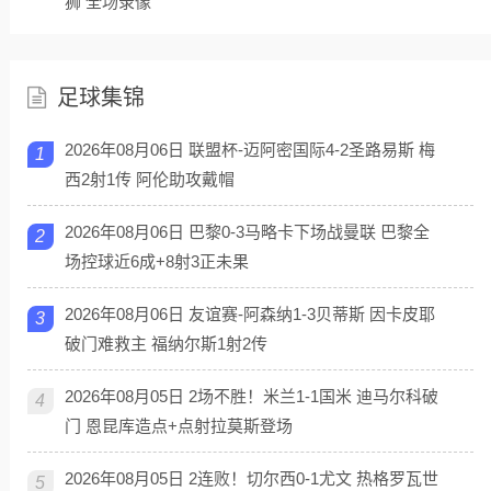
狮 全场录像
足球集锦
2026年08月06日 联盟杯-迈阿密国际4-2圣路易斯 梅
1
西2射1传 阿伦助攻戴帽
2026年08月06日 巴黎0-3马略卡下场战曼联 巴黎全
2
场控球近6成+8射3正未果
2026年08月06日 友谊赛-阿森纳1-3贝蒂斯 因卡皮耶
3
破门难救主 福纳尔斯1射2传
2026年08月05日 2场不胜！米兰1-1国米 迪马尔科破
4
门 恩昆库造点+点射拉莫斯登场
2026年08月05日 2连败！切尔西0-1尤文 热格罗瓦世
5