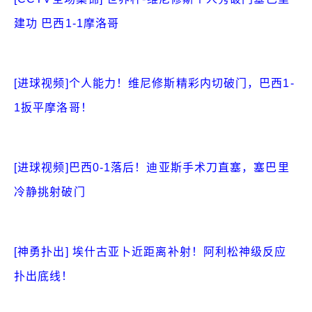
建功 巴西1-1摩洛哥
[进球视频]个人能力！维尼修斯精彩内切破门，巴西1-
1扳平摩洛哥！
[进球视频]巴西0-1落后！迪亚斯手术刀直塞，塞巴里
冷静挑射破门
[神勇扑出] 埃什古亚卜近距离补射！阿利松神级反应
扑出底线！