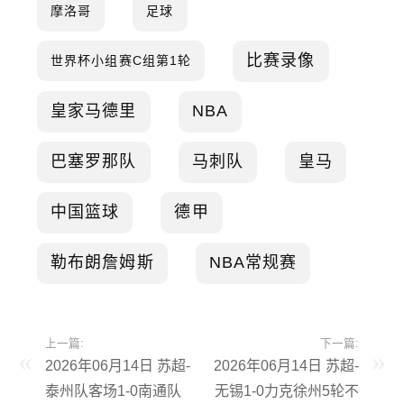
摩洛哥
足球
比赛录像
世界杯小组赛C组第1轮
皇家马德里
NBA
巴塞罗那队
马刺队
皇马
中国篮球
德甲
勒布朗詹姆斯
NBA常规赛
上一篇:
下一篇:
2026年06月14日 苏超-
2026年06月14日 苏超-
泰州队客场1-0南通队
无锡1-0力克徐州5轮不