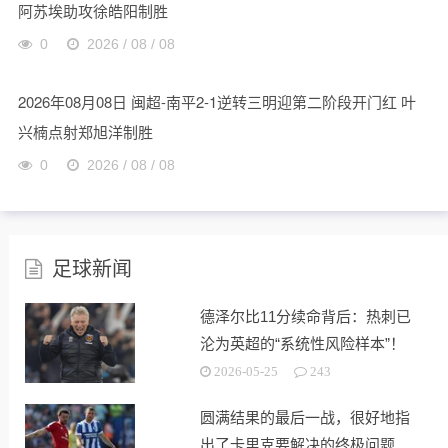
阿苏埃助攻徐皓阳制胜
0
2026 / 08 / 08
2026年08月08日 闽超-南平2-1逆转三明迎第二阶段开门红 叶
兴楠点射郑旭洋制胜
0
2026 / 08 / 08
足球新闻
德泽尔比11分续命背后：热刺已
沦为英超的“系统性风险样本”！
2026-05-25
243
圆满结果的最后一战，很好地指
出了卡里克要解决的终极问题