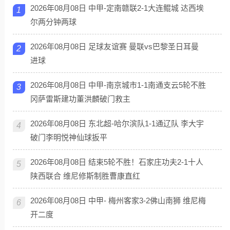
2026年08月08日 中甲-定南赣联2-1大连鲲城 达西埃
1
尔两分钟两球
2026年08月08日 足球友谊赛 曼联vs巴黎圣日耳曼
2
进球
2026年08月08日 中甲-南京城市1-1南通支云5轮不胜
3
冈萨雷斯建功董洪麟破门救主
2026年08月08日 东北超-哈尔滨队1-1通辽队 李大宇
4
破门李明悦神仙球扳平
2026年08月08日 结束5轮不胜！石家庄功夫2-1十人
5
陕西联合 维尼修斯制胜曹康直红
2026年08月08日 中甲- 梅州客家3-2佛山南狮 维尼梅
6
开二度