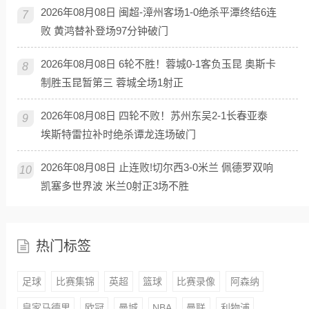
2026年08月08日 闽超-漳州客场1-0绝杀平潭终结6连
7
败 黄鸿替补登场97分钟破门
2026年08月08日 6轮不胜！蓉城0-1客负玉昆 奥斯卡
8
制胜玉昆暂第三 蓉城全场1射正
2026年08月08日 四轮不败！苏州东吴2-1长春亚泰
9
埃斯特雷拉补时绝杀谭龙连场破门
2026年08月08日 止连败!切尔西3-0米兰 佩德罗双响
10
凯塞多世界波 米兰0射正3场不胜
热门标签
足球
比赛集锦
英超
篮球
比赛录像
阿森纳
皇家马德里
欧冠
曼城
NBA
曼联
利物浦