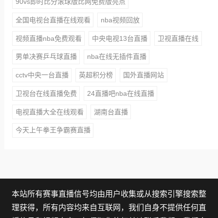
90vs即时比分滚球版比网免费版亮点
全国电视台直播在线观看
nba视频回放
视频直播nba免费观看
中央电视13台直播
卫视直播在线
男单决赛乒乓球直播
nba在线无插件直播
cctv中央一台直播
英超积分榜
国外直播网站
卫视台在线直播免费
24直播吧nba在线直播
电视直播大全在线观看
湖南台直播
今天上午拳王争霸赛直播
本站所有赛事直播信号均由用户收集或从搜索引擎搜索整
理获得，所有内容均来自互联网，我们自身不提供任何直